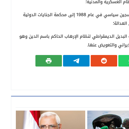
ظام العسكرية والمدنية؛
· احالة ملف جرائم هذا النظام لاسيما مجزرة 30 ألف سجين سياسي في عام 1988 إلى محكمة الجنايات الدولية
لعدالة؛
ره البديل الديمقراطي لنظام الإرهاب الحاكم باسم الدين وهو
إيراني والتعويض عنها.