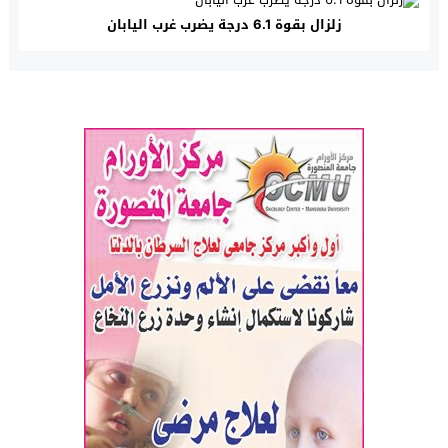
زلزال بقوة 6.1 درجة يضرب غرب اليابان