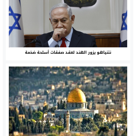
نتنياهو يزور الهند لعقد صفقات أسلحة ضخمة