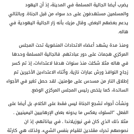
يضرب أيضا الجالية المسلمة في المدينة، إذ أن اليهود
والمسلمين مستهدفون على حد سواء من قبل الجناة. وبالتالي
يدعم بعضهم البعض. وقال مزيك بأنه زار الجالية اليهودية في
هاله.
ومنذ مدة يشهد أعضاء الاتحادات المنضوية تحت المجلس
المركزي هجمات على دور عبادتهم. فالجالية المسلمة وحدها
في هاله مثلا شكلت منذ سنوات هدفا لاعتداءات، إذ تم كسر
زجاج النوافذ ورش عبارات نازية. وأثناء الاعتداءين الأخيرين تم
إطلاق النار من مسدس على مؤمنين. لقد حصل تغير في الأجواء
السائدة، كما يلخص رئيس المجلس المركزي الوضع.
ونشأت أجواء تشجع الجناة ليس فقط على الكلام، بل أيضا على
الفعل. “السلوك يعكس ما يدونه بعض الإرهابيين اليمينيين ـ
مثلا ذلك الذي كان في نيوزيلاندا ـ في بياناتهم، إذ ان
نصوصهم تحرك مقلدين للقيام بنفس الشيء. ولذلك هي كارثة