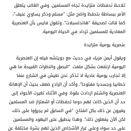
تلاحظ تحفظات متزايدة تجاه المسلمين. وفي الغالب يتعلق
الأمر ببساطة بتحفظ واضح مثل: “مسلم وذكر يساوي عنيف”،
كما قالت لصحيفة “هاندلسبلات”. وتقول فايس بأن العنصرية
المعادية للمسلمين تزداد في الحياة اليومية.
عنصرية يومية متزايدة
ويقول أيمن مزيك في حديث مع دويتشه فيله إن العنصرية
اليومية ارتفعت بشكل ملفت. “البصق والنظرات القبيحة ما هي
إلا تجارب يومية عادية لا تذكر. نحن نعيش في الشارع عنفا
خطابيا وجسديا مفتوحا”. وأكد أن الرادع ضعف بحيث أن الإهانة
العنصرية والشتم ازدادت بقوة. وفي الأثناء تغيرت الأجواء إلى
حد أن الذين كانت لهم دوما تحفظات أو اشمئزاز ضد المسلمين
يعبرون عن ذلك بكل انفتاح. “في السابق لم يجرؤوا على ذلك،
لكن الآن يفعلون ذلك”. وهذا ينطبق على اليهود والمسلمين
على حد سواء وعلى غرار الأشخاص الذين لهم بشرة مختلفة عن