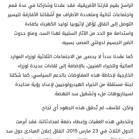
الراسخ بقيم قارتنا الأفريقية، فقد عقدنا وشاركنا في عدة قمم
واجتماعات ثنائية ومتعددة الأطراف مع أشقائنا الأفارقة لتيسير
التوصل إلى اتفاق يُؤَمّن لإثيوبيا توليد الكهرباء بكفاءة
واستدامة مع الحد من الآثار السلبية لهذا السد، ومنع حدوث
الضرر الجسيم لدولتي المصب بسببه.
كما عقدنا عدداً لا يحصى من الاجتماعات الثلاثية لوزراء الموارد
المائية وللخبراء الفنيين، بالإضافة إلى لقاءات عديدة لوزراء
الخارجية لإحاطة هذه المفاوضات بالدعم السياسي، كما شكلنا
لجنة مستقلة من الخبراء الهيدرولوجيين لإعداد رؤية محايدة
لسيناريوهات ملء وتشغيل سد النهضة.
ولكن، للأسف، لم تُحقق هذه الجهود أي نجاح.
ولتخطي هذه العقبات وإعطاء دفعة لمحادثاتنا، فقد أبرمت
الدول الثلاث في 23 مارس 2015، اتفاق إعلان المبادئ حول سد