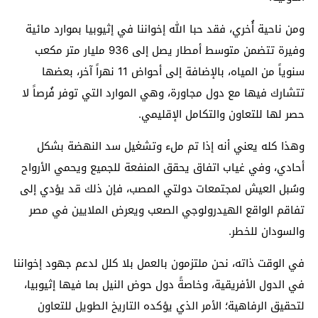
ومن ناحية أُخري، فقد حبا الله إخواننا في إثيوبيا بموارد مائية
وفيرة تتضمن متوسط أمطار يصل إلى 936 مليار متر مكعب
سنوياً من المياه، بالإضافة إلى أحواض 11 نهراً آخر، بعضها
تتشارك فيها مع دول مجاورة، وهي الموارد التي توفر فُرصاً لا
حصر لها للتعاون والتكامل الإقليمي.
وهذا كله يعني أنه إذا تم ملء وتشغيل سد النهضة بشكل
أحادي، وفي غياب اتفاق يحقق المنفعة للجميع ويحمي الأرواح
وسُبل العيش لمجتمعات دولتي المصب، فإن ذلك قد يؤدي إلى
تفاقم الواقع الهيدرولوجي الصعب ويعرض الملايين في مصر
والسودان للخطر.
في الوقت ذاته، نحن ملتزمون بالعمل بلا كلل لدعم جهود إخواننا
في الدول الأفريقية، وخاصةً دول حوض النيل بما فيها إثيوبيا،
لتحقيق الرفاهية؛ الأمر الذي يؤكده التاريخ الطويل للتعاون