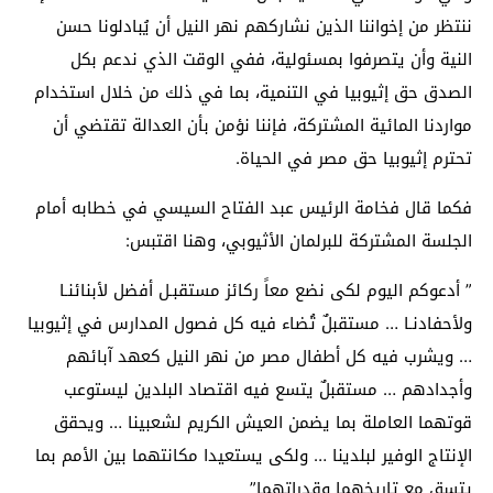
ننتظر من إخواننا الذين نشاركهم نهر النيل أن يُبادلونا حسن
النية وأن يتصرفوا بمسئولية، ففي الوقت الذي ندعم بكل
الصدق حق إثيوبيا في التنمية، بما في ذلك من خلال استخدام
مواردنا المائية المشتركة، فإننا نؤمن بأن العدالة تقتضي أن
تحترم إثيوبيا حق مصر في الحياة.
فكما قال فخامة الرئيس عبد الفتاح السيسي في خطابه أمام
الجلسة المشتركة للبرلمان الأثيوبي، وهنا اقتبس:
” أدعوكم اليوم لكى نضع معاً ركائز مستقبـل أفضل لأبنائنـا
ولأحفادنـا … مستقبلٌ تُضاء فيه كل فصول المدارس في إثيوبيا
… ويشرب فيه كل أطفال مصر من نهر النيل كعهد آبائهم
وأجدادهم … مستقبلٌ يتسع فيه اقتصاد البلدين ليستوعب
قوتهما العاملة بما يضمن العيش الكريم لشعبينا … ويحقق
الإنتاج الوفير لبلدينا … ولكى يستعيدا مكانتهما بين الأمم بما
يتسق مع تاريخهما وقدراتهما”