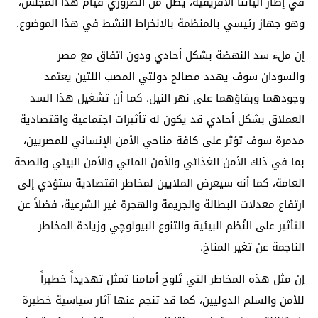
في إطار آلياتنا الأفريقية، يظل من الضروري قيام هذا المجلس،
وهو جهاز رئيسي بالمنظمة بالانخراط النشط في هذا الموضوع.
إن ملء سد النهضة بشكل أحادي ودون اتفاق مع مصر
والسودان سوف يهدد مصالح دولتي المصب اللتين يعتمد
وجودهما وبقاؤهما على نهر النيل. كما أن تشغيل هذا السد
العملاق بشكل أحادي قد يكون له تأثيرات اجتماعية واقتصادية
مدمرة سوف تؤثر على كافة مناحي الأمن الإنساني للمصريين،
بما في ذلك الأمن الغذائي والأمن المائي والأمن البيئي والصحة
العامة، كما أنه سيعرض الملايين لمخاطر اقتصادية ستؤدي إلى
ارتفاع معدلات البطالة والجريمة والهجرة غير الشرعية، فضلاً عن
التأثير على النُظم البيئية والتنوع البيولوچي وزيادة المخاطر
الناجمة عن تغير المناخ.
إن مثل هذه المخاطر التي تَلوح أمامنا تمثل تهديداً خطيراً
للأمن والسلم الدوليين، كما قد تنجم عنها آثار سياسية خطيرة