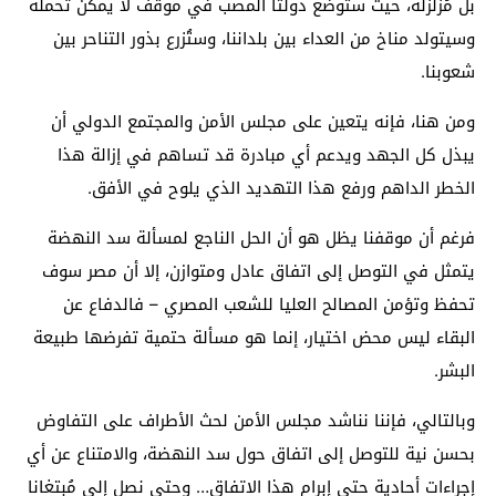
بل مُزلزلة، حيث ستوضع دولتا المصب في موقف لا يمكن تحمله
وسيتولد مناخ من العداء بين بلداننا، وستُزرع بذور التناحر بين
شعوبنا.
ومن هنا، فإنه يتعين على مجلس الأمن والمجتمع الدولي أن
يبذل كل الجهد ويدعم أي مبادرة قد تساهم في إزالة هذا
الخطر الداهم ورفع هذا التهديد الذي يلوح في الأفق.
فرغم أن موقفنا يظل هو أن الحل الناجع لمسألة سد النهضة
يتمثل في التوصل إلى اتفاق عادل ومتوازن، إلا أن مصر سوف
تحفظ وتؤمن المصالح العليا للشعب المصري – فالدفاع عن
البقاء ليس محض اختيار، إنما هو مسألة حتمية تفرضها طبيعة
البشر.
وبالتالي، فإننا نناشد مجلس الأمن لحث الأطراف على التفاوض
بحسن نية للتوصل إلى اتفاق حول سد النهضة، والامتناع عن أي
إجراءات أحادية حتى إبرام هذا الاتفاق… وحتى نصل إلى مُبتغانا