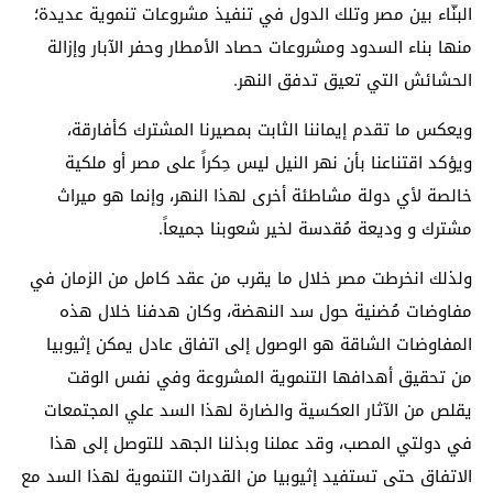
البنّاء بين مصر وتلك الدول في تنفيذ مشروعات تنموية عديدة؛
منها بناء السدود ومشروعات حصاد الأمطار وحفر الآبار وإزالة
الحشائش التي تعيق تدفق النهر.
ويعكس ما تقدم إيماننا الثابت بمصيرنا المشترك كأفارقة،
ويؤكد اقتناعنا بأن نهر النيل ليس حِكراً على مصر أو ملكية
خالصة لأي دولة مشاطئة أخرى لهذا النهر، وإنما هو ميراث
مشترك و وديعة مُقدسة لخير شعوبنا جميعاً.
ولذلك انخرطت مصر خلال ما يقرب من عقد كامل من الزمان في
مفاوضات مُضنية حول سد النهضة، وكان هدفنا خلال هذه
المفاوضات الشاقة هو الوصول إلى اتفاق عادل يمكن إثيوبيا
من تحقيق أهدافها التنموية المشروعة وفي نفس الوقت
يقلص من الآثار العكسية والضارة لهذا السد علي المجتمعات
في دولتي المصب، وقد عملنا وبذلنا الجهد للتوصل إلى هذا
الاتفاق حتى تستفيد إثيوبيا من القدرات التنموية لهذا السد مع