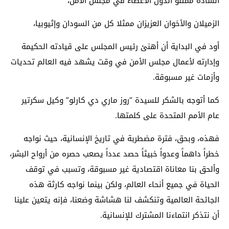
السادة ممثلو الدول الأعضاء في مجلس الأمن،
الزميلان والأخوان العزيزان ممثلا كل من السودان وإثيوبيا،
أود في البداية أن أهنئ رئيس المجلس على قيادته الحكيمة
وإدارته لأعمال مجلس الأمن في وقت يشهد فيه العالم تحديات
وأزمات غير مسبوقة.
كما أتوجه بالشكر للسيدة “روز ماري دي كارلو” وكيل سكرتير
عام الأمم المتحدة على كلمتها.
فهذه، وبحق، فترة مضطربة في تاريخ الإنسانية، حيث نواجه
خطراً داهماً وعدواً خبيثاً حصد عدداً يصعب حصره من أرواح البشر،
وألحق بنا معاناة اقتصادية غير مسبوقة، وتسبب في توقف
الحياة في جميع أنحاء العالم، ولكن بينما نواجه كارثة هذه
الجائحة العالمية وتنكشف لنا هشاشة وضعنا، فإنه يتعين علينا
أن نتذكر انتماءنا المشترك للإنسانية.