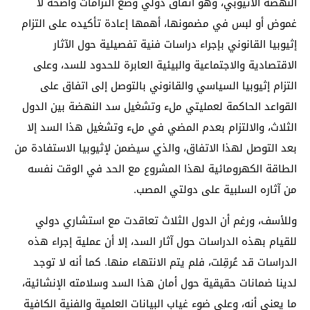
النهضة الأثيوبي، وهو اتفاق دولي وضع التزامات واضحة لا
غموض أو لبس في مضمونها، أهمها إعادة تأكيده على التزام
إثيوبيا القانوني بإجراء دراسات فنية تفصيلية حول الآثار
الاقتصادية والاجتماعية والبيئية العابرة للحدود للسد، وعلى
التزام إثيوبيا السياسي والقانوني بالتوصل إلى اتفاق على
القواعد الحاكمة لعمليتي ملء وتشغيل سد النهضة بين الدول
الثلاث، والالتزام بعدم المضي في ملء وتشغيل هذا السد إلا
بعد التوصل لهذا الاتفاق، والذي سيضمن لإثيوبيا الاستفادة من
الطاقة الكهرومائية لهذا المشروع مع الحد في الوقت نفسه
من آثاره السلبية على دولتي المصب.
وللأسف، ورغم أن الدول الثلاث تعاقدت مع استشاري دولي
للقيام بهذه الدراسات حول آثار السد، إلا أن عملية إجراء هذه
الدراسات قد عُرقِلت، فلم يتم الانتهاء منها. كما أنه لا توجد
لدينا ضمانات حقيقية حول أمان هذا السد وسلامته الإنشائية،
ما يعني أنه، وعلى ضوء غياب البيانات العلمية والفنية الكافية