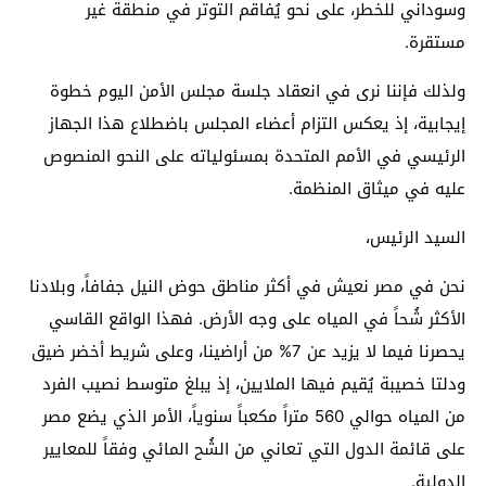
وسوداني للخطر، على نحو يُفاقم التوتر في منطقة غير
مستقرة.
ولذلك فإننا نرى في انعقاد جلسة مجلس الأمن اليوم خطوة
إيجابية، إذ يعكس التزام أعضاء المجلس باضطلاع هذا الجهاز
الرئيسي في الأمم المتحدة بمسئولياته على النحو المنصوص
عليه في ميثاق المنظمة.
السيد الرئيس،
نحن في مصر نعيش في أكثر مناطق حوض النيل جفافاً، وبلادنا
الأكثر شُحاً في المياه على وجه الأرض. فهذا الواقع القاسي
يحصرنا فيما لا يزيد عن 7% من أراضينا، وعلى شريط أخضر ضيق
ودلتا خصيبة يُقيم فيها الملايين، إذ يبلغ متوسط نصيب الفرد
من المياه حوالي 560 متراً مكعباً سنوياً، الأمر الذي يضع مصر
على قائمة الدول التي تعاني من الشُح المائي وفقاً للمعايير
الدولية.