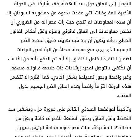
التوصل إلى اتفاق حول سد النهضة، فقد شاركنا في الجولة
الأخيرة للمفاوضات التي عقدت بدعوة من جمهورية السودان، إلا
أن هذه المفاوضات لم تنجح، حيث رأت مصر أنه من الضروري أن
تخلص مفاوضاتنا إلى اتفاق قانوني وملزم وفق أحكام القانون
الدولي، وأنه يتعين أن يرد فيه تعريف دقيق لحدود الضرر
الجسيم الذي يجب منع وقوعه، فضلاً عن آلية لفض النزاعات
لضمان التنفيذ الكامل للاتفاق. إلا أنه تم الدفع بأنه من الأنسب
أن يُكْتفى بالتوصل لمجرد إرشادات ذات طبيعة قانونية مبهمة
وغير واضحة ويجوز تعديلها بشكل أحادي. كما أقتُرح ألا تتضمن
هذه الورقة التزاماً واضحاً بعدم إلحاق الضرر الجسيم بدول
المصب.
وتأكيداً لموقفها المبدئي القائم على ضرورة ملء وتشغيل سد
النهضة وفق اتفاق يحقق المنفعة للأطراف كافة ويعزز من
مصالحها المشتركة، قبلت مصر دعوة فخامة الرئيس سيريل
رامافوزا رئيس جمهورية جنوب أفريقيا لعقد اجتماع غير عادي