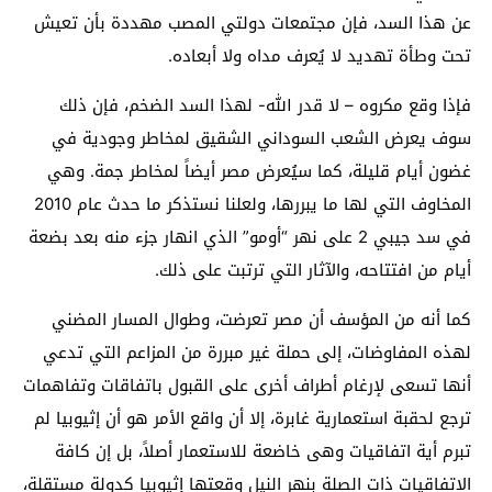
عن هذا السد، فإن مجتمعات دولتي المصب مهددة بأن تعيش
تحت وطأة تهديد لا يُعرف مداه ولا أبعاده.
فإذا وقع مكروه – لا قدر الله- لهذا السد الضخم، فإن ذلك
سوف يعرض الشعب السوداني الشقيق لمخاطر وجودية في
غضون أيام قليلة، كما سيُعرض مصر أيضاً لمخاطر جمة. وهي
المخاوف التي لها ما يبررها، ولعلنا نستذكر ما حدث عام 2010
في سد جيبي 2 على نهر “أومو” الذي انهار جزء منه بعد بضعة
أيام من افتتاحه، والآثار التي ترتبت على ذلك.
كما أنه من المؤسف أن مصر تعرضت، وطوال المسار المضني
لهذه المفاوضات، إلى حملة غير مبررة من المزاعم التي تدعي
أنها تسعى لإرغام أطراف أخرى على القبول باتفاقات وتفاهمات
ترجع لحقبة استعمارية غابرة، إلا أن واقع الأمر هو أن إثيوبيا لم
تبرم أية اتفاقيات وهى خاضعة للاستعمار أصلاً، بل إن كافة
الاتفاقيات ذات الصلة بنهر النيل وقعتها إثيوبيا كدولة مستقلة،