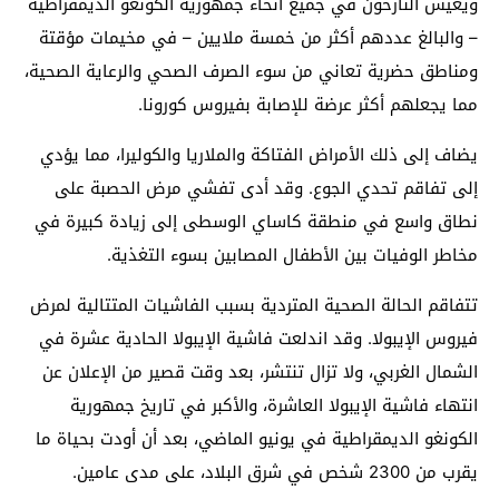
ويعيش النازحون في جميع أنحاء جمهورية الكونغو الديمقراطية
– والبالغ عددهم أكثر من خمسة ملايين – في مخيمات مؤقتة
ومناطق حضرية تعاني من سوء الصرف الصحي والرعاية الصحية،
مما يجعلهم أكثر عرضة للإصابة بفيروس كورونا.
يضاف إلى ذلك الأمراض الفتاكة والملاريا والكوليرا، مما يؤدي
إلى تفاقم تحدي الجوع. وقد أدى تفشي مرض الحصبة على
نطاق واسع في منطقة كاساي الوسطى إلى زيادة كبيرة في
مخاطر الوفيات بين الأطفال المصابين بسوء التغذية.
تتفاقم الحالة الصحية المتردية بسبب الفاشيات المتتالية لمرض
فيروس الإيبولا. وقد اندلعت فاشية الإيبولا الحادية عشرة في
الشمال الغربي، ولا تزال تنتشر، بعد وقت قصير من الإعلان عن
انتهاء فاشية الإيبولا العاشرة، والأكبر في تاريخ جمهورية
الكونغو الديمقراطية في يونيو الماضي، بعد أن أودت بحياة ما
يقرب من 2300 شخص في شرق البلاد، على مدى عامين.