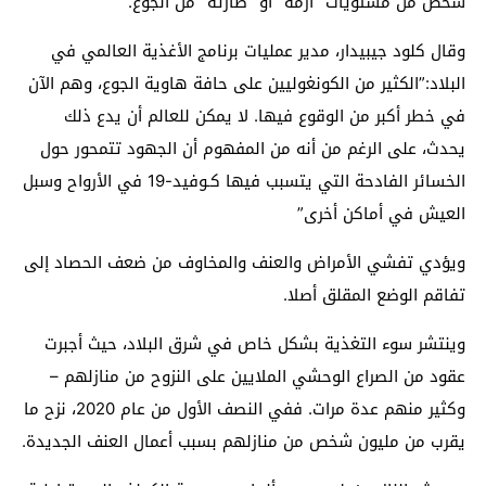
شخص من مستويات “أزمة” أو “طارئة” من الجوع.
وقال كلود جيبيدار، مدير عمليات برنامج الأغذية العالمي في
البلاد:”الكثير من الكونغوليين على حافة هاوية الجوع، وهم الآن
في خطر أكبر من الوقوع فيها. لا يمكن للعالم أن يدع ذلك
يحدث، على الرغم من أنه من المفهوم أن الجهود تتمحور حول
الخسائر الفادحة التي يتسبب فيها كـوفيد-19 في الأرواح وسبل
العيش في أماكن أخرى”
ويؤدي تفشي الأمراض والعنف والمخاوف من ضعف الحصاد إلى
تفاقم الوضع المقلق أصلا.
وينتشر سوء التغذية بشكل خاص في شرق البلاد، حيث أجبرت
عقود من الصراع الوحشي الملايين على النزوح من منازلهم –
وكثير منهم عدة مرات. ففي النصف الأول من عام 2020، نزح ما
يقرب من مليون شخص من منازلهم بسبب أعمال العنف الجديدة.