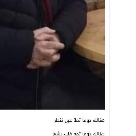
هنالك دوما ثمة عين تنظر
هنالك دوما ثمة قلب يشعر