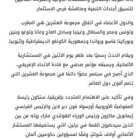
لتنسيق أجندات التنمية ومناقشة فرص الاستثمار.
والدول الأعضاء في اتفاق مجموعة العشرين هي المغرب
وتونس ومصر والسنغال وغينيا وساحل العاج وغانا وتوغو وبنين
وبوركينا فاسو ورواندا وجمهورية الكونغو الديمقراطية وإثيوبيا.
ويقام الحدث رسميًا بعد ظهر يوم الاثنين في المستشارية
الألمانية، ويسبقه مؤتمر صحفي مع قادة الاتحاد الإفريقي،
الذي أصبح في سبتمبر عضوًا دائمًا في مجموعة العشرين التي
تضم أقوى دول العالم.
وفي تأكيد على الاهتمام المتجدد بإفريقيا، ستكون رئيسة
المفوضية الأوروبية أورسولا فون دير لاين والرئيس الفرنسي
إيمانويل ماكرون ورئيس الوزراء الهولندي مارك روته من بين
الذين سيحضرون القمة في برلين، التي يستضيفها المستشار
الألماني أولاف شولتز، وفقًا لمسؤولين حكوميين ألمان.