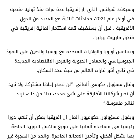
وسيعقد شولتس، الذي زار إفريقيا عدة مرات منذ توليه منصبه
في أواخر عام 2021، محادثات ثنائية مع العديد من الدول
الأفريقية ، قبل أن يستضيف قمة استثمار ألمانية إفريقية في
فندق ماريوت ببرلين.
وتتنافس أوروبا والولايات المتحدة مع روسيا والصين على النفوذ
الجيوسياسي والمعادن الحيوية والفرص الاقتصادية الجديدة
في ثاني أكبر قارات العالم من حيث عدد السكان.
وقال مسؤول حكومي ألماني: “لن نصدر إعلانا مشتركا، ولا نريد
أن نجبر شركائنا الأفارقة على شئ محدد، بدلا من ذلك، نريد
نتائج ملموسة.”
ويقول مسؤولون حكوميون ألمان إن إفريقيا يمكن أن تلعب دورا
رئيسيا في مساعدة ألمانيا على تنويع سلاسل التوريد الخاصة
بها بشكل أفضل، وتأمين العمالة الماهرة، والحد من الهجرة غير