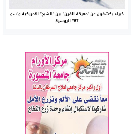
خبراء يكشفون عن “معركة القرن” بين “الشبح” الأمريكية و”سو
57″ الروسية