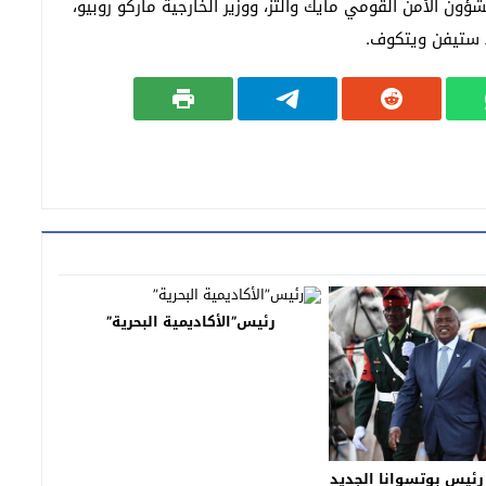
ون الأمن القومي مايك والتز، ووزير الخارجية ماركو روبيو،
 ستيفن ويتكوف.
رئيس”الأكاديمية البحرية”
 رئيس بوتسوانا الجديد