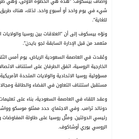
وأضاف بيسكوف: “هذه هي الخطوة الأولى، وهي طريق 
شيء في يوم واحد أو أسبوع واحد. لذلك، هناك طريق ط
للغاية”.
ونوّه بيسكوف إلى أن “العلاقات بين روسيا والولايات 
متعمد من قبل الإدارة السابقة لجو بايدن”.
وعُقدت في العاصمة السعودية الرياض، يوم أمس الثلا
الخارجية الروسية، اتفق الطرفان على استئناف الاتصالا
مسؤولية روسيا الاتحادية والولايات المتحدة الأمريكية
مستقبل استئناف التعاون في الفضاء والطاقة ومجالات
وعقد اللقاء في العاصمة السعودية، بناء على تعليمات
دونالد ترامب. وفي الاجتماع، حدد ممثلو موسكو وواشن
رئيسي الدولتين. ومثّل روسيا على طاولة المفاوضات 
الروسي يوري أوشاكوف.