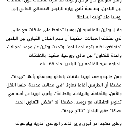
وقبل التوقيع كان بوتين وغويتا قد أجريا مباحثات حول العلاقات
بين البلدين، بمناسبة ثاني زيارة للرئيس الانتقالي المالي إلى
روسيا منذ توليه السلطة.
وقال بوتين بالمناسبة إن روسيا تحافظ على علاقات مع مالي
في مختلف المجالات، مضيفا أن حجم التبادل التجاري بين البلدين
“متواضع، لكنه يتجه نحو النمو”. وتحدث بوتين عن وجود “مجالات
واعدة للتعاون” بين مالي وروسيا، مشيدا بالعلاقات
الدبلوماسية القائمة بين البلدين منذ 65 سنة.
ومن جانبه وصف غويتا علاقات باماكو وموسكو بأنها “جيدة”،
مضيفا أن الطرفين أقاما تعاونا “في مجالات عديدة، منها النقل،
والأمن، والثقافة، والرياضة، والطاقة”. وأعرب غويتا عن أمله في
تطوير العلاقات مع روسيا، مضيفا أنه “بفضل التعاون الجيد
معها” حقق البلدان “نتائج جيدة”.
وعلى صعيد آخر، أجرى وزير الدفاع الروسي أندريه بيلوسوف