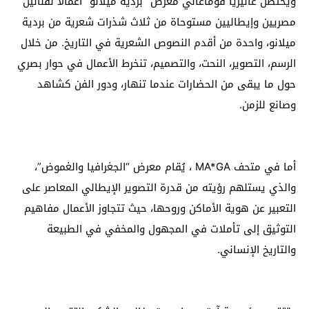
ويحتضن غاليريا فوماغالي معرض “بردية ميلانو” أعمالًا لفنانين
مصريين وإيطاليين مستوحاة من ثلاث شذرات شعرية من بردية
ميلانو، واحدة من أقدم النصوص الشعرية في التاريخ. من خلال
الرسم، التصوير، النحت، والتصميم، تنخرط الأعمال في حوار بصري
حول ما يبقى من الحضارات عندما تنهار، ودور الفن كشاهد
وصانع للزمن.
أما في متحف MA*GA ، يُقام معرض “الجغرافيا والغموض”،
والذي يستلهم رؤيته من قدرة التصوير الإيطالي المعاصر على
التعبير عن هوية الأماكن وروحها، حيث تتجاوز الأعمال مفاهيم
التوثيق إلى تأملات في المجهول والمخفي في الطبيعة
والتاريخ الإنساني.