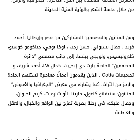
المعرض العلاقة المعقدة بين الفن، الذاكرة، الجغرافيا، والزمن،
من خلال عدسة الشعر والرؤية الفنية الحديثة.
ومن الفنانين والمصممين المشاركين من مصر وإيطاليا، أحمد
فريد ، جمال بسيوني، حسن رجب ، لوكا بوفي، جياكومو كوسيو،
كلاروليسيس، ولويجي بينسا، إلى جانب مصممي “دائرة
المصممين” الخاصة بآرت دي إيجيبت: كحال١٨٧١، أحمد شريف و
تصميمات Cotta ، الذين يقدمون أعمالًا معاصرة تستلهم المادة
والرمز من التراث. كما يشارك في معرض “الجغرافيا والغموض”
الفنانون: ستيفانو كاغول، مارينا بالّو شارميت، كريم الحيوان،
وجمال مليكه، في رحلة بصرية تمزج بين الواقع والخيال، والعقل
والعاطفة