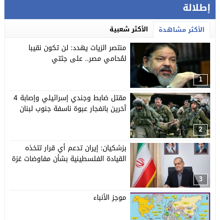
إطلالة
الأكثر شعبية
الأكثر مشاهدة
منتصر الزيات يهدد: لن تكون نقيبا
لمُحامي مصر.. على جثتي
1
مقتل ضابط وجندي إسرائيلي وإصابة 4
آخرين بانفجار عبوة ناسفة جنوب لبنان
2
بزشكيان: إيران تدعم أي قرار تتخذه
القيادة الفلسطينية بشأن مفاوضات غزة
3
موجز الأنباء