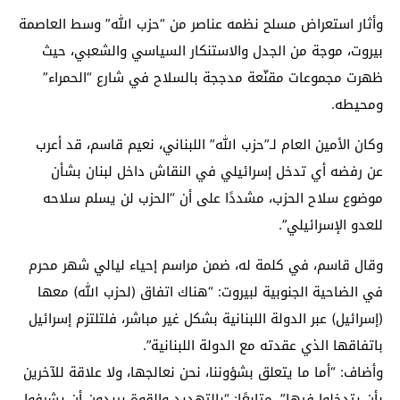
وأثار استعراض مسلح نظمه عناصر من “حزب الله” وسط العاصمة
بيروت، موجة من الجدل والاستنكار السياسي والشعبي، حيث
ظهرت مجموعات مقنّعة مدججة بالسلاح في شارع “الحمراء”
ومحيطه.
وكان الأمين العام لـ”حزب الله” اللبناني، نعيم قاسم، قد أعرب
عن رفضه أي تدخل إسرائيلي في النقاش داخل لبنان بشأن
موضوع سلاح الحزب، مشددًا على أن “الحزب لن يسلم سلاحه
للعدو الإسرائيلي”.
وقال قاسم، في كلمة له، ضمن مراسم إحياء ليالي شهر محرم
في الضاحية الجنوبية لبيروت: “هناك اتفاق (لحزب الله) معها
(إسرائيل) عبر الدولة اللبنانية بشكل غير مباشر، فلتلتزم إسرائيل
باتفاقها الذي عقدته مع الدولة اللبنانية”.
وأضاف: “أما ما يتعلق بشؤوننا، نحن نعالجها، ولا علاقة للآخرين
بأن يتدخلوا فيها”، متابعًا: “بالتهديد والقوة يريدون أن يشرفوا