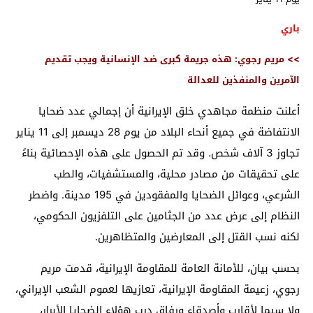
باري
>> مريم رجوي: هذه جريمة كبرى ضد الإنسانية ويجب تقديم
الآمرين والمنفذين للعدالة
أعلنت منظمة مجاهدي خلق الإيرانية أن إجمالي عدد ضحايا
الانتفاضة في جميع أنحاء البلاد من يوم 28 ديسمبر إلى 11 يناير
تجاوز 3 آلاف شخص. وقد تم الحصول على هذه الإحصائية بناءً
على تحقيقات من مصادر محلية، والمستشفيات، والطب
الشرعي، وعوائل الضحايا والمفقودين في 195 مدينة. واضطر
النظام إلى عرض عدد من الجثامين على التلفزيون الحكومي،
لكنه نسب القتل إلى المعارضين والمتظاهرين.
بحسب بيان، للأمانة العامة للمقاومة الإيرانية، قدمت مريم
رجوي، زعيمة المقاومة الإيرانية، تعازيها لعموم الشعب الإيراني،
ولا سيما لأقارب وأصدقاء ورفاق درب هؤلاء الضحايا الأبرار،