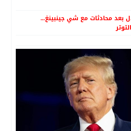
ال بعد محادثات مع شي جينبينغ…
توتر