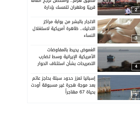
مضيق هرمز.. واشنطن ترجح اتفاقًا
قريبًا وطهران تتمسك بإدارة
2
الملاحة
الاتجار بالبشر من بوابة مراكز
التدليك.. ظاهرة أمريكية لاستغلال
النساء
3
الغموض يحيط بالمفاوضات
الأمريكية الإيرانية وسط تضارب
التصريحات بشأن استئناف الحوار
4
إسبانيا تعزز حدود سبتة بحاجز عائم
بعد موجة هجرة غير مسبوقة أودت
بحياة 67 مهاجراً
5