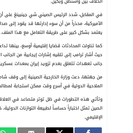
الخلاف بين واشنطن وبكين.
في المقابل، شدد الرئيس الصيني شي جينبينغ على أن 
الأميركية، محذراً من أن سوء إدارتها قد يقود إلى صدام 
يعتمد بشكل كبير على طريقة التعامل مع هذا الملف.
كما تناولت المحادثات قضايا إقليمية أوسع، بينها تد
حيث أشار ترامب إلى تلقيه إشارات إيجابية من الجانب 
جانب تعهدات تتعلق بعدم تزويد إيران بمعدات عسكري
من جهتها، دعت وزارة الخارجية الصينية إلى وقف شامل 
الملاحية الدولية في أسرع وقت ممكن استجابة لمطالب
وتأتي هذه التطورات في ظل توتر متصاعد في العلاقات
الصين تمثل اختباراً حساساً لطبيعة التوازنات الدولية،
الإقليمي.