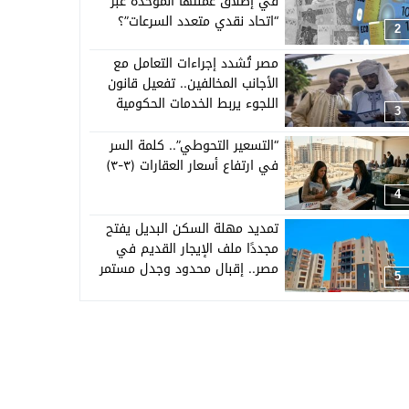
في إطلاق عملتها الموحدة عبر
“اتحاد نقدي متعدد السرعات”؟
2
مصر تُشدد إجراءات التعامل مع
الأجانب المخالفين.. تفعيل قانون
اللجوء يربط الخدمات الحكومية
3
بالإقامة القانونية
“التسعير التحوطي”.. كلمة السر
في ارتفاع أسعار العقارات (٣-٣)
4
تمديد مهلة السكن البديل يفتح
مجددًا ملف الإيجار القديم في
مصر.. إقبال محدود وجدل مستمر
5
حول القانون