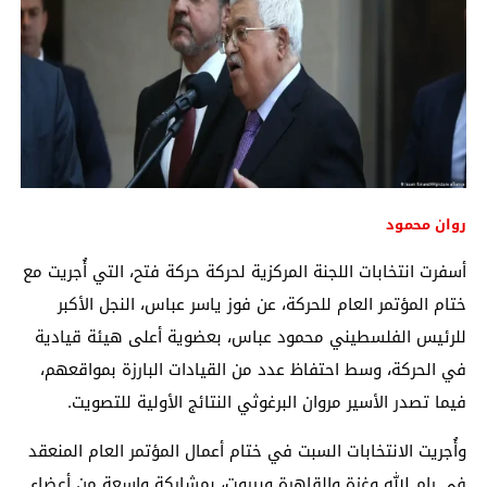
روان محمود
أسفرت انتخابات اللجنة المركزية لحركة
حركة فتح
، التي أُجريت مع
ختام المؤتمر العام للحركة، عن فوز ياسر عباس، النجل الأكبر
للرئيس الفلسطيني
محمود عباس
، بعضوية أعلى هيئة قيادية
في الحركة، وسط احتفاظ عدد من القيادات البارزة بمواقعهم،
فيما تصدر الأسير مروان البرغوثي النتائج الأولية للتصويت.
وأُجريت الانتخابات السبت في ختام أعمال المؤتمر العام المنعقد
في
رام الله
و
غزة
و
القاهرة
و
بيروت
، بمشاركة واسعة من أعضاء