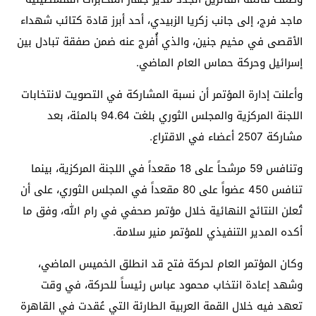
ماجد فرج
، إلى جانب
زكريا الزبيدي
، أحد أبرز قادة كتائب شهداء
الأقصى في مخيم جنين، والذي أُفرج عنه ضمن صفقة تبادل بين
إسرائيل وحركة
حماس
العام الماضي.
وأعلنت إدارة المؤتمر أن نسبة المشاركة في التصويت لانتخابات
اللجنة المركزية والمجلس الثوري بلغت 94.64 بالمئة، بعد
مشاركة 2507 أعضاء في الاقتراع.
وتنافس 59 مرشحاً على 18 مقعداً في اللجنة المركزية، بينما
تنافس 450 عضواً على 80 مقعداً في المجلس الثوري، على أن
تُعلن النتائج النهائية خلال مؤتمر صحفي في رام الله، وفق ما
أكده المدير التنفيذي للمؤتمر منير سلامة.
وكان المؤتمر العام لحركة فتح قد انطلق الخميس الماضي،
وشهد إعادة انتخاب محمود عباس رئيساً للحركة، في وقت
تعهد فيه خلال القمة العربية الطارئة التي عُقدت في القاهرة