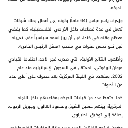
الحركة.
ويُعرف ياسر عباس (64 عاماً) بكونه رجل أعمال يملك شركات
تعمل في عدة قطاعات داخل الأراضي الفلسطينية، كما يقضي
معظم وقته في كندا، قبل أن يبرز اسمه سياسياً عقب تعيينه
قبل نحو خمس سنوات في منصب «ممثل الرئيس الخاص».
وأظهرت النتائج الأولية، التي صدرت فجر الأحد، احتفاظ القيادي
مروان البرغوثي
، المعتقل في السجون الإسرائيلية منذ عام
2002، بمقعده في اللجنة المركزية بعد حصوله على أعلى عدد
من الأصوات.
كما احتفظ عدد من قيادات الحركة بمقاعدهم داخل اللجنة
المركزية، بينهم
حسين الشيخ
، و
محمود العالول
، و
جبريل الرجوب
،
إضافة إلى
توفيق الطيراوي
.
وضمت قائمة الفائزين الجدد مدير جهاز المخابرات الفلسطينية