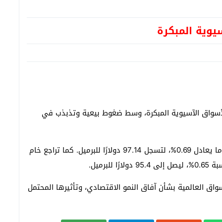
يوية المبكرة
لأسواق الآسيوية المبكرة، وسط ضغوط بيعية وتذبذب في
وانخفضت العقود الآجلة لخام برنت بمقدار 67 سنتًا، أو ما يعادل 0.69%، لتسجل 97.14 دولارًا للبرميل. كما تراجع خام
واق العالمية بشأن آفاق النمو الاقتصادي، وتأثيرها المحتمل