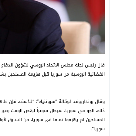
قال رئيس لجنة مجلس الاتحاد الروسي لشؤون الدفاع وا
الفضائية الروسية من سوريا قبل هزيمة المسلحين بشك
وقال بونداريوف، لوكالة “سبوتنيك”: “للأسف، فإن ظاهر
ذلك، الجو في سوريا، سيظل متوتراً لبعض الوقت وغير م
المسلحين لم يهزموا تماما في سوريا، من السابق لأوا
سوريا”.