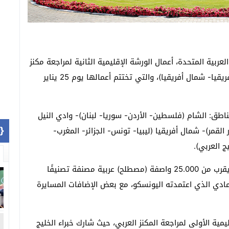
لعربية المتحدة، أعمال الورشة الإقليمية الثانية لمراجعة مكنز
الفولكلور العربي (واصفات الشام- وادي النيل- شرق أفريقيا- شمال أفريقيا)، والتي تختتم أعمالها يوم 25 يناير
اطق: الشام (فلسطين- الأردن- سوريا- لبنان)- وادي النيل
1]}
لقمر)- شمال أفريقيا (ليبيا- تونس- الجزائر- المغرب-
ج العربي).
وتجدر الإشارة إلى أن مكنز الفولكلور العربي يحوي ما يقرب من 25.000 واصفة (مصطلح) عربية مصنفة تصنيفًا
لمادي الذي اعتمدته اليونسكو، مع بعض الإضافات المسايرة
مية الأولى لمراجعة المكنز العربي، حيث شارك خبراء الخليج