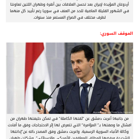
أردوغان المؤيدة لإيران بعد تحسن العلاقات بين أنقرة وطهران اللتين تعاونتا
في الشهور القليلة الماضية للحد من العنف في سوريا رغم تأييد كل منهما
لطرف مختلف في الصراع المستمر منذ سنوات.
الموقف السوري:
من جانبها أعربت دمشق عن “ثقتها الكاملة” في تمكن حليفتها طهران من
افشال ما وصفتها بـ” المؤامرة” التي تتعرض لها إثر الاحتجاجات وفق ما أفادت
وكالة الأنباء السورية الرسمية. واعربت دمشق وفق المصدر ذاته عن”إدانتها
الشديدة ورفضها المطلق للمواقفين الأمريكي والإسرائلي”. وشكلت طهران