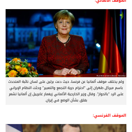
الموقف الألماني:
ولم يختلف موقف ألمانيا عن فرنسا، حيث دعت برلين على لسان نائبة المتحدث
باسم ميركل طهران إلى “احترام حرية التجمع والتعبير” وحثت النظام الإيراني
على الرد “بالحوار”. وقال وزير الخارجية الألماني زيغمار غابرييل إن ألمانيا تشعر
بقلق بشأن الوضع في إيران.
الموقف الفرنسي: