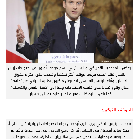
بعكس الموقفين الأمريكي والإسرائيلي اتسم موقف أوروبا من احتجاجات إيران
بالحذر. فقد اتخذت فرنسا موقفا أكثر تحفظاً وشددت على احترام حقوق
الإنسان. وأبلغ الرئيس الفرنسي إيمانويل ماكرون نظيره الايراني عن “قلقه”
حيال وقوع ضحايا على خلفية الاحتجاجات ودعا إلى “ضبط النفس والتهدئة”.
كما ألغى زيارة كانت مقررة لوزير خارجيته إلى طهران.
الموقف التركي:
موقف الرئيس التركي رجب طيب أردوغان تجاه الاحتجاجات الإيرانية كان مفاجئاً.
حيث ساند أردوغان في السابق ثورات الربيع العربي. في حين حذرت تركيا من
ما وصفته بمحاولات التدخل في سياسة إيران الداخلية. وصدرت تصريحات