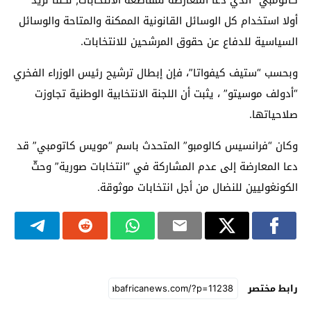
كاتومبي” الذي دعا المعارضة لمقاطعة الانتخابات, لكننا نريد
أولا استخدام كل الوسائل القانونية الممكنة والمتاحة والوسائل
السياسية للدفاع عن حقوق المرشحين للانتخابات.
وبحسب “ستيف كيفواتا”، فإن إبطال ترشيح رئيس الوزراء الفخري
“أدولف موسيتو” ، يثبت أن اللجنة الانتخابية الوطنية تجاوزت
صلاحياتها.
وكان “فرانسيس كالومبو” المتحدث باسم “مويس كاتومبي” قد
دعا المعارضة إلى عدم المشاركة في “انتخابات صورية” وحثّ
الكونغوليين للنضال من أجل انتخابات موثوقة.
رابط مختصر