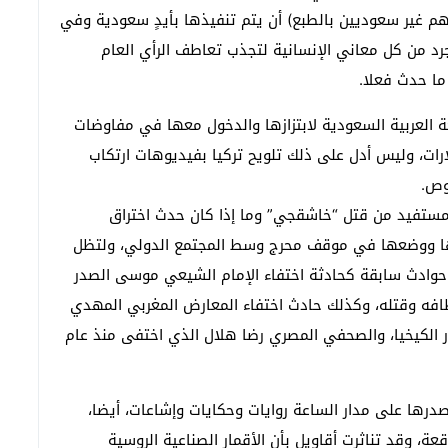
م غير سعوديين بالطبع) أن يتم تنفيذها بأيدٍ سعودية وفي
رد من كل معاني الإنسانية لتجذب تعاطف الرأي العام
ما حدث فعلا.
كة العربية السعودية لابتزازها والدخول معها في مفاوضات
رات، وليس أدل على ذلك تلويح تركيا بفيديوهات ارتكاب
وص.
مستفيد من قتل “خاشقجي” وما إذا كان حدث اختراق
 بها ووضعها في موقف محرج وسط المجتمع الدولي، ولتظل
حوادث سابقة كحادثة اختفاء الإمام الشيعي موسى الصدر
باختطافه وقتله، وكذلك حادث اختفاء المعارض المغربي المهدي
ر الكيخيا، والصحفي المصري رضا هلال الذي اختفى منذ عام
صدرها على مدار الساعة روايات وحكايات وإشاعات، أيضا،
، وقد تناثرت أقاويل بأن الأقمار الصناعية الروسية