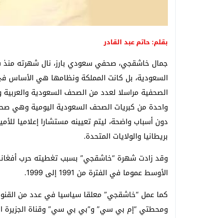
بقلم: حاتم عبد القادر
جمال خاشقجي، صحفي سعودي بارز، نال شهرته منذ سن
السعودية، بل كانت المملكة ونظامها هي الأساس في
الصحفية مراسلا لعدد من الصحف السعودية والعربية و
دون أسباب واضحة، ليتم تعيينه مستشارا إعلاميا للأم
بريطانيا والولايات المتحدة.
وقد زادت شهرة “خاشقجي” بسبب تغطيته حرب أفغانست
الأوسط عموما في الفترة من 1991 إلى 1999.
كما عمل “خاشقجي” معلقا سياسيا في عدد من القنوات 
ومحطتي “إم بي سي” و”بي بي سي” وقناة الجزيرة ال