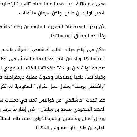
وفي عام 2015، عين مديرا عاما لقناة “العرب” 
الأمير الوليد بن طلال، ولكن سرعان ما أغلقت.
إذن بتدبر المقتطفات الموجزة السابقة عن رحلة “خاش
وتأييده المطلق لسياساتها.
ولكن في أواخر حياته انقلب “خاشقجي”، فجأة، وانضم 
صحيفة “واشنطن بوست” صفحاتها للكاتب السعودي لي
وقياداتها، داعيا لإصلاحات وحدوث عملية ديمقراطية 
“واشنطن بوست” بمقال حمل عنوان “السعودية لم تكن قم
كما تحدث “خاشقجي” عن كواليس تمت في عمليات سيا
العهد السعودي محمد بن سلمان – في إطار ما عرف بم
ورجال أعمال ومثقفين، وللمرة الأولى ضمت تلك الحملة 
الوليد بن طلال (ابن عم ولي العهد).