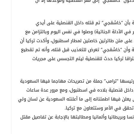
خول “خاشقجي” إلى مقر القنصلية وموعدها إلا أن
ية بأن “خاشقجي” تم قتله داخل القنصلية على أيدي
 في الأدلة الجنائية) وصلوا في نفس اليوم وبالتزامن مع
على متن طائرتين خاصتين لمطار اسطنبول، وأكدت تركيا أن
ية وأن “خاشقجي” تعرض للتعذيب قبل قتله، وأنه تم تقطيع
راقا تركيا حدث للقنصلية ليتم التجسس على مجريات
شن رئيسها “ترامب” جملة من تصريحات مهاجما فيها السعودية
خل قنصلية بلاده في اسطنبول، ومع مرور عدة ساعات
يعلن فيها اطمئنانه إلى ما أعلنته السعودية عن لسان ولي
تحقق في الأمر وستتعاون مع تركيا.
وبريطانيا وألمانيا ومطالبتها بالإجابة عن تفاصيل مقتل