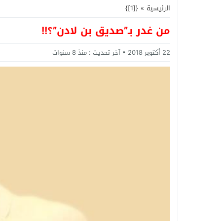
الرئيسية
»
{[1]}
من غدر بـ”صديق بن لادن”؟!!
22 أكتوبر 2018
آخر تحديث :
منذ 8 سنوات