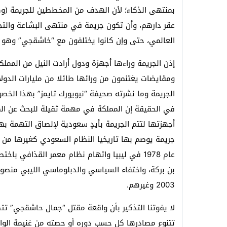
بمنتهى الذكاء؛ لأن الهدف من المخططين للجريمة (وه
عقر دارهم، وأن تكون جريمة في منتهى البشاعة والتج
العالمي، حتى وإن كانوا يختلفون مع “خاشقجي” وهو 
إذن الجريمة وراءها أجهزة ودول أرادت النيل من الممل
ومقايضات يغتنمون من ورائها طائلا من مليارات الدولا
الجريمة وما نشرته صحيفة “نيويورك تايمز” بهذا الخص
في الحقيقة إن المملكة في مهمة ثقيلة للبحث عن ال
أجهزتها لتتم الجريمة بأيدٍ سعودية لإلصاق التهمة
جريمة يوصم بها تاريخيا النظام السعودي كغيرها من 
عام 1978 في ليبيا واتهام نظام معمر القذافي 
بن بركة، واختفاء السياسي والدبلوماسي الليبي منصو
2003 وغيرهم.
لا يفوتنا التذكير بأن واقعة مقتل “جمال حاشقجي” تت
تتنوع مصادرها كل حسب دوره أو حصته من غنيمة الواقعة