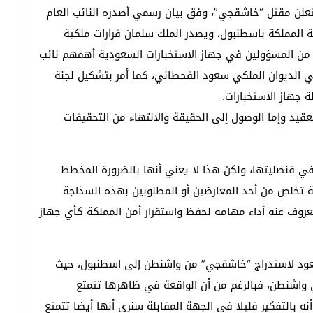
 ذاتها لتعلن مقتل “خاشقجي”، وفق بيان رسمي أصدره النائب العام
وديا في قنصلية المملكة باسطنبول، ويصدر الملك سلمان قرارات ملكية
ا من المسؤولين في جهاز الاستخبارات السعودية أهمهم نائب
 الديوان الملكي سعود القحطاني، كما أمر بتشكيل لجنة
 جهاز الاستخبارات.
لتعقيد وإما الوصول إلى الحقيقة والانتهاء من التحقيقات
في قنصليتها، ولكن هذا لا يعني أنها بالضرورة المخطط
مة تخلص من أحد المعارضين أو المطلوبين بهذه السذاجة
عروف عنه أداء مهامه لحفظ واستقرار أمن المملكة كأي جهاز
تعود لاستدراج “خاشقجي” من واشنطن إلى اسطنبول، حيث
 واشنطن، فبالرغم من أن الواقعة في ظاهرها تتمتع
نه بالتفكير قليلا في الجهة المقابلة سنرى أنها أيضا تتمتع