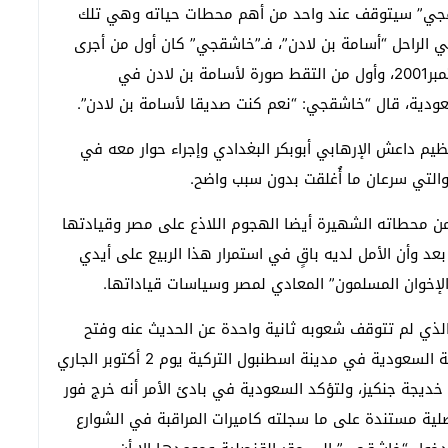
شقجي” سيتوقف عند واحد من أهم محطات حياته وهي تلك
بي الراحل “أسامة بن لادن”، فـ”خاشقجي” كان أول من أجرى
مقابلات خاصة مع “بن لادن” قبل وقوع هجمات 11 سبتمبر2001، وأول من التقط صورة لأسامة بن لادن في
عودية، قال “خاشقجي: “نعم كنت صديقا لأسامة بن لادن”.
 زعيم تنظيم داعش الإرهابي أبوبكر البغدادي وإجراء حوار معه في
 والتي سرعان ما أُغلقت بدون سبب واضح.
 من محطاته الشهيرة أيضا الهجوم اللاذع على مصر وقيادتها
 بعد وأن الأمل لديه باقٍ في استمرار هذا الربيع على أيدي
الإخوان المسلمون” المعادي لمصر وسياسات قياداتها.
ذي لم تتوقف شعوبه ثانية واحدة عن الحديث عنه وفتح
سجالات متعددة حول قضية مقتله بعد دخوله القنصلية السعودية في مدينة اسطنبول التركية يوم 2 أكتوبر الجاري
خديجة جنكيز، ولتؤكد السعودية في بادئ الأمر أنه خرج فور
نصلية مستندة على ما سجلته كاميرات المراقبة في الشوارع