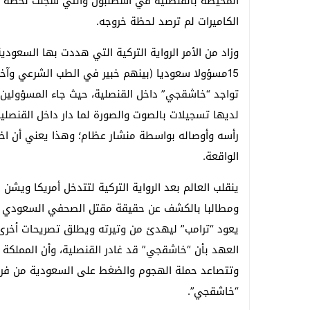
المحيطة بالقنصلية في اسطنبول والتي سجلت لحظة د
الكاميرات لم ترصد لحظة خروجه.
وزاد من الأمر الرواية التركية التي هددت بها السعود
15مسؤولا سعوديا (بينهم خبير في الطب الشرعي وآخر
تواجد “خاشقجي” داخل القنصلية، حيث جاء المسؤولين 
لديها تسجيلات بالصوت والصورة لما دار داخل القنصل
رأسه وأوصاله بواسطة منشار عظام؛ وهذا يعني أن اخت
الواقعة.
ينقلب العالم بعد الرواية التركية لتتدخل أمريكا وي
ومطالبا بالكشف عن حقيقة مقتل الصحفي السعودي دا
يعود “ترامب” ليهدئ من وتيرته ويطلق تصريحات أخرى 
العهد بأن “خاشقجي” قد غادر القنصلية، وأن المملكة 
وتتصاعد حملة الهجوم والضغط على السعودية من فرنسا 
“خاشقجي”.