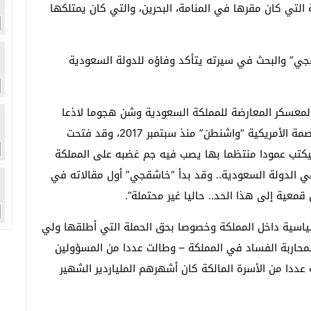
الإخبارية التي كان مقرها في المنامة، البحرين، والتي كان يمتلكها
قجي” والبحث في سيرته يتأكد وفاؤه للدولة السعودية
لمعسكر المعارضة للمملكة السعودية وشن هجوما لاذعا
لسياساتها، وزاد من الأمر بعد انتقاله للعيش في العاصمة الأمريكية “واشنطن” منذ سبتمبر 2017، وقد فتحت
كتب عمودا منتظما بها يصب فيه جم غضبه على المملكة
في الدولة السعودية.. وقد بدأ “خاشقجي” أول مقالاته في
عية إلى هذا الحد.. حاليا غير محتملة”.
سية داخل المملكة وخصوصا بحق الحملة التي أطلقها ولي
حاربة الفساد في المملكة – وطالت عددا من المسؤولين
عددا من الأسرة المالكة كان أشهرهم الملياردير الشهير