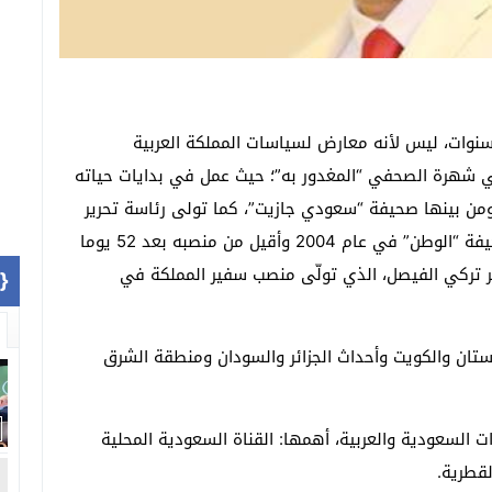
وات، ليس لأنه معارض لسياسات المملكة العربية
 شهرة الصحفي “المغدور به”؛ حيث عمل في بدايات حياته
من بينها صحيفة “سعودي جازيت”، كما تولى رئاسة تحرير
واحدة من كبريات الصحف السعودية اليومية وهي صحيفة “الوطن” في عام 2004 وأقيل من منصبه بعد 52 يوما
ير تركي الفيصل، الذي تولّى منصب سفير المملكة في
1]}
ان والكويت وأحداث الجزائر والسودان ومنطقة الشرق
السعودية والعربية، أهمها: القناة السعودية المحلية
قطرية.