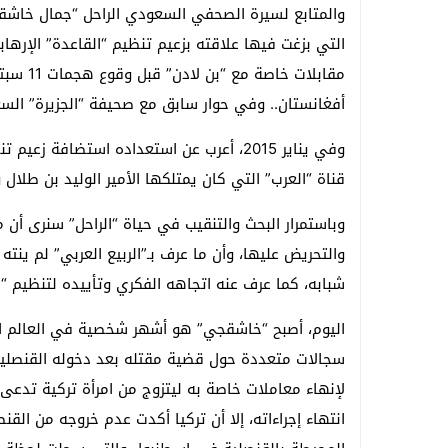
والمتابع لسيرة الصحفي السعودي الراحل “جمال خا
التي بزغت فيها علاقته بزعيم تنظيم “القاعدة” الإرها
أفغانستان.. وفي حوار سابق مع صحيفة “الجزيرة” الس
وفي يناير 2015، أعرب عن استعداده استضافة
قناة “العرب” التي كان يمتلكها الأمير الوليد بن طلال
وباستمرار البحث والتنقيب في حياة “الراحل” سنرى أن
والتحريض عليها، وأن ما عرف بـ”الربيع العربي” لم ينته
شبابه، كما عرف عنه اتجاهه الفكري وتأييده لتنظيم “
اليوم، أصبح “خاشقجي” هو أشهر شخصية في العالم ال
لإنهاء معاملات خاصة به ليتزوج من امرأة تركية تدعى 
انتهاء إجراءاته، إلا أن تركيا أكدت عدم خروجه من الق