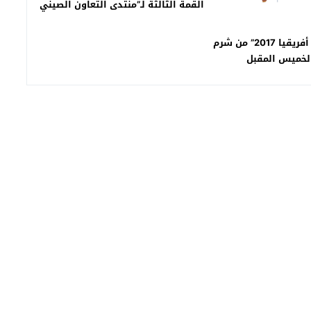
القمة الثالثة لـ”منتدى التعاون الصيني
الإفريقي”
انطلاق “منتدى أفريقيا 2017” من شرم
لخميس المقبل