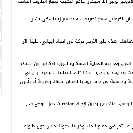
اديمير بوتين أنه سيكون جاهزا لتهيئة جميع الظروف الخاصة
أن الكرملين سمع تصريحات فلاديمير زيلينسكي بشأن
ها… هذه على الأرجح حركة في اتجاه إيجابي، علينا الآن
رب بعد بدء العملية العسكرية لتجريد أوكرانيا من السلاح،
 بطريقة أو بأخرى، قائلا “لقد انتظرنا … بمجرد أن يأتي
زمة وحاسمة من جانب روسيا لضمان أمنها. بطريقة أو بأخرى
 الروسي فلاديمير بوتين لإجراء مفاوضات حول الوضع في
ال مستمر في جميع أنحاء أوكرانيا. دعونا نجلس حول طاولة