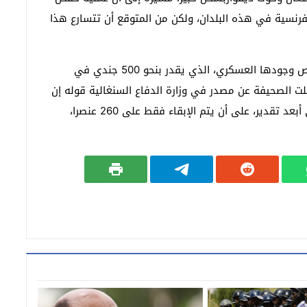
رنسية في هذه البلدان، ولكن من المتوقع أن تتسارع هذا
وذكرت صحيفة “لو تيموان” السنغالية، أن فرنسا ستقلص وجودها العسكري، الذي يقدر بنحو 500 جندي في
ر في نهاية عام 2024 الجاري. ونقلت الصحيفة عن مصدر في وزارة الدفاع السنغالية قوله إن
البحرية الفرنسية ستغادر البلاد بحلول نهاية يونيو على أبعد تقدير، على أن يتم الإبقاء فقط على 260 عنصرا،