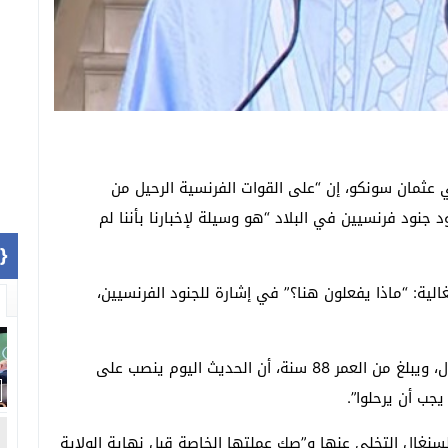
ي عثمان سونكو، إن “على القوات الفرنسية الرحيل من
جنود فرنسيين في البلاد “هو وسيلة لإخبارنا بأننا لم
1]}
كان في مقابلة مع صحيفة “Bès Bi” السنغالية: “ماذا يفعلون هنا؟” في إشارة للجنود الفرنسيين،
وأوضح آلا كان وهو شخصية سياسية وازنة في السنغال، ويبلغ من العمر 88 سنة، أن الحديث اليوم ينصب على
جب أن يرحلوا”.
سنغال التخلي عنها و”صك عملتها الخاصة قبل نهاية الولاية