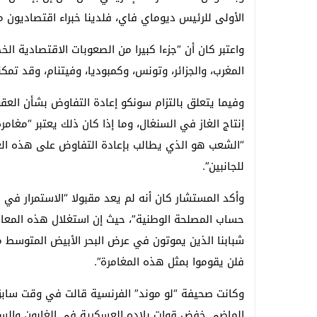
الأولى للرئيس ديوماي فاي، فلدينا خبراء اقتصاديون 
واعتبر كان أن “جزءا كبيرا من الصعوبات الاقتصادية الخ
المغرب، والجزائر، وتونس، وكمبوديا، وفيتنام، وقد تمك
وفيما يتعلق بالتزام سونكو إعادة التفاوض بشأن العقو
إنتاج الغاز في السنغال، وما إذا كان ذلك يعتبر “مغامر
“الشعب هو الذي يطالب بإعادة التفاوض على هذه ال
للجانبين”.
وأكد المستشار كان أنه لم يعد مقبولا “الاستمرار في
حساب المصلحة الوطنية”، حيث إن استغلال هذه المعاد
شبابنا الذين يموتون في عرض البحر الأبيض المتوسط 
فلن يقوموا بمثل هذه المغامرة”.
وكانت صحيفة “لو موند” الفرنسية قالت في وقت سابق
الماضي خفض قوات بلاده العسكرية في الغابون والس