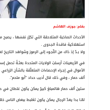
بقلم: جوزف الهاشم
الأحداث الصاخبة المتلاحقة التي تكرّر نفسَها ، يصبح م
استهلاكية فاقدةَ الجدوى .
ولا بـدّ إذ ذاك من اللّجـوء إلى الرموز وشواهد التاريخ
في الأربعينات أرسلتِ الولايات المتحدة بعثـةً تحمل إسم 
الأموال في إجـراء الإحصاءات المتعلّقة بالشأن الزراعي 
ألف حمار ، وفي ذلك قال أديب حداد “أبو ملحم”.
ستين ألف حمار هالمبلغ كبيرْ يمكن يكون غلطان في حسا
لمّـا بدا يعدّ الرجال يمكن يكون تغلبط ببعض الناس خمّنَهْـ