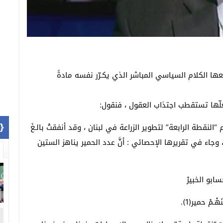
عها الكلام السياسي المباشر الذي يكـرّر نفسه مادةً
 لعلّها تستقطب اجتذاب العقول ، فنقول:
1]}
“النقطة الرابعة” لتطوير الزراعة في لبنان ، وقد أنفقتْ بالـغَ
، وجاء في تقريرها الإحصائي : أنَّ عدد الحمير يناهز الستين
بو الخبيرْ
مْ حمير(1).