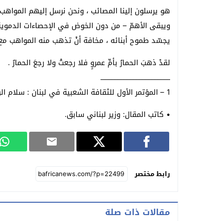
هو يرسلون إلينا المصائب ، ونحن نرسل إليهم المواهب 
ويبقى الأهمّ – من دون الخوض في الإحصاءات الدموية –
يجسّد طموح أبنائه ، مخافة أنْ تذهب منه المواهب مع حم
لقدْ ذهبَ الحمارُ بأمِّ عمروٍ فلا رجعتْ ولا رجعَ الحمارُ .
ـــــــــــــــــــــــــــــــــــــــــــــــ
1 – المؤتمر الأول للثقافة الشعبية في لبنان : سلام الراسي – ص. 36 .
• كاتب المقال: وزير لبناني سابق.
رابط مختصر
مقالات ذات صلة