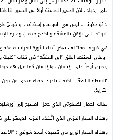
لا تزال الولايات المتحدة تُرسل إلى لبنان وغير لبنان ، غ
على ازدياد ، لأنّ الحمير الصامتة أبلغ من الحمير الناطقة
لا تؤاخذونا … ليس في الموضوع إسفافٌ ، أو خروجٌ عل
البريئة التي تؤمّن بالمشقّة والكدْح خدماتٍ وفيرة لل
في ظروف مماثـلة ، بعض أدباء الثورة الفرنسية عمَّمـوا
، وعلى ألسنتها أطلق “إبن المقفّع” في كتاب “كليلة ودم
ينطبق أيضاً على الإنسان ، والإنسان كما قيل هو حيوان
“النقطة الرابعة” : اكتفت بإجراء إحصاء عدَدي من دو
التاريخ.
هناك الحمار الكهنوتي الذي حمل المسيح إلى أورشليم
وهناك الحمار الحزبي الذي اتَّـخذه الحزب الديمقراطي ف
وهناك الحمار الوزير في قصيدة أحمد شوقي : “الأسد وو