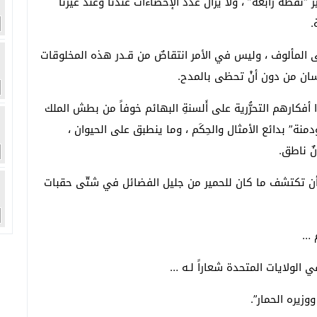
يرَ “نقطة رابعة” ، ولا يزال عدد الإحصاءات عندنا وعند غيرنا
.
ى المألوف ، وليس في الأمر انتقاصٌ من قـدر هذه المخلوقات
إنسان من دون أنْ تحظى بالمدح.
 أفكارهم التحرُّرية على أَلسنةِ البهائم خوفاً من بطش الملك
نة” بدائع الأمثال والحِكَم ، وما ينطبق على الحيوان ،
ٌ ناطق.
ن أن تكتشف ما كان للحمير من جليل الفضائل في شتّى حقبات
 …
ي الولايات المتحدة شعاراً لـه …
زيره الحمار”.