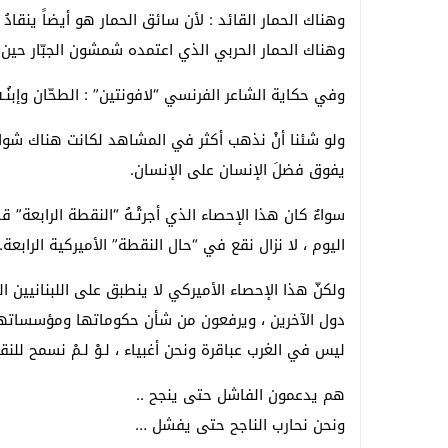
وهناك الحمار القائد : لأن سائق الحمار هو أيضاً ينقادُ بذ
وهناك الحمار الحربي الذي اعتمده شمشون الجبّار حين 
وفي حكاية الشاعر الفرنسي “لافونتين” : الطحّان وإبنُـه وا
ولو شئنا أنْ نذهب أكثر في المشاهد لكانت هناك شواهد
يفوق فضلَ الإنسان على الإنسان.
سواءٌ كان هذا الإحصاء الذي أجرتْـهُ “النقطة الرابعة” قد 
اليوم ، لا نزال نقع في “حال النقطة” الأميركية الرابعة.
ولكنّ هذا الإحصاء الأميركي لا ينطبق على اللبنانيين
دول الآخرين ، ويرفعون من شأن حكوماتها ومؤسساتها ،
ليس في الغرب عباقرة ونحن أغبياء ، لـوْ لـمْ نسمح للنق
هم يدعمون الفاشل حتى ينجح ..
ونحن نحارب الناجح حتى يفشل …