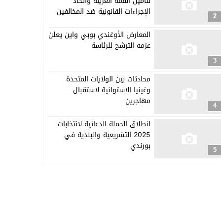
لتأمين القمة العربية واتخاذ
الإجراءات القانونية ضد المخالفين
2
المعارض الأوغندي بوبي واين يعلن
عزمه الترشح للرئاسة
3
محادثات بين الولايات المتحدة
وغينيا الاستوائية لاستقبال
مهاجرين
4
انطلاق الحملة الدعائية لانتخابات
2025 التشريعية والبلدية في
بورندي
5