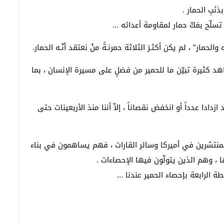
نَبِ الحمار .
تسلّح بفكّ حمار لمقاومة أعدائه …
لحمار” ، لم يكن أكثـرَ الثلاثة حمرنـةً منْ نعتقد أنّـه الحمار.
 كثيرة تبيّن ما للحمير من فضلٍ على مسيرة الإنسان ، بما
ازدادا عدداً أو انخفض نقصاناً ، إلاّ أننا منذ الأربعينات حتى
 المنتشرين في أميركا وسائر القارات ، فهم يساهمون في بناء
 وهم الذين يتولّون فيها الإحصاءات .
طة الرابعة بإحصاء الحمير عندنا …