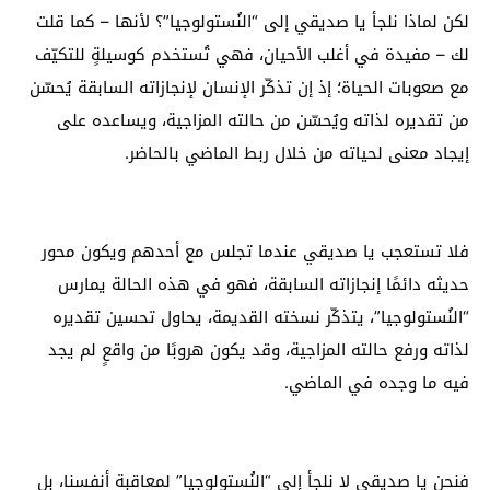
لكن لماذا نلجأ يا صديقي إلى “النُستولوجيا”؟ لأنها – كما قلت
لك – مفيدة في أغلب الأحيان، فهي تُستخدم كوسيلةٍ للتكيّف
مع صعوبات الحياة؛ إذ إن تذكّر الإنسان لإنجازاته السابقة يُحسّن
من تقديره لذاته ويُحسّن من حالته المزاجية، ويساعده على
إيجاد معنى لحياته من خلال ربط الماضي بالحاضر.
فلا تستعجب يا صديقي عندما تجلس مع أحدهم ويكون محور
حديثه دائمًا إنجازاته السابقة، فهو في هذه الحالة يمارس
“النُستولوجيا”، يتذكّر نسخته القديمة، يحاول تحسين تقديره
لذاته ورفع حالته المزاجية، وقد يكون هروبًا من واقعٍ لم يجد
فيه ما وجده في الماضي.
فنحن يا صديقي لا نلجأ إلى “النُستولوجيا” لمعاقبة أنفسنا، بل