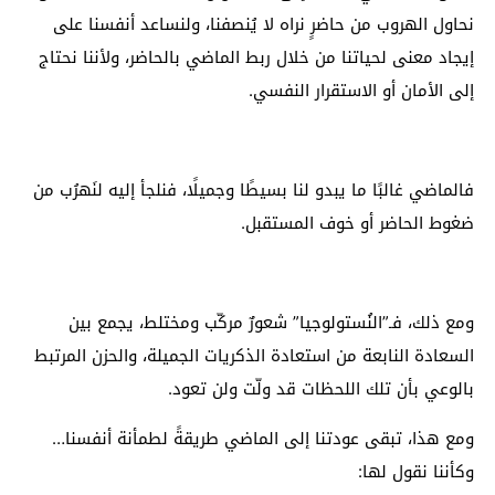
نحاول الهروب من حاضرٍ نراه لا يُنصفنا، ولنساعد أنفسنا على
إيجاد معنى لحياتنا من خلال ربط الماضي بالحاضر، ولأننا نحتاج
إلى الأمان أو الاستقرار النفسي.
فالماضي غالبًا ما يبدو لنا بسيطًا وجميلًا، فنلجأ إليه لنَهرُب من
ضغوط الحاضر أو خوف المستقبل.
ومع ذلك، فـ”النُستولوجيا” شعورٌ مركّب ومختلط، يجمع بين
السعادة النابعة من استعادة الذكريات الجميلة، والحزن المرتبط
بالوعي بأن تلك اللحظات قد ولّت ولن تعود.
ومع هذا، تبقى عودتنا إلى الماضي طريقةً لطمأنة أنفسنا…
وكأننا نقول لها: