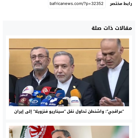
رابط مختصر
مقالات ذات صلة
“عراقجي”: واشنطن تحاول نقل “سيناريو فنزويلا” إلى إيران