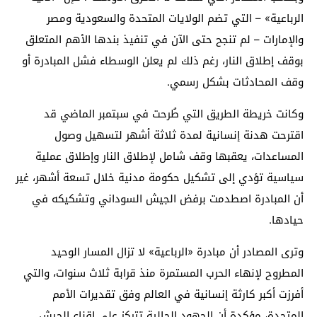
الرباعية» – التي تضم الولايات المتحدة والسعودية ومصر
والإمارات – لم تنجح حتى الآن في تنفيذ بندها الأهم المتعلق
بوقف إطلاق النار، رغم ذلك لم يعلن الوسطاء فشل المبادرة أو
وقف المحادثات بشكل رسمي.
وكانت خريطة الطريق التي طُرحت في سبتمبر الماضي قد
اقترحت هدنة إنسانية لمدة ثلاثة أشهر لتسهيل وصول
المساعدات، يعقبها وقف شامل لإطلاق النار وإطلاق عملية
سياسية تؤدي إلى تشكيل حكومة مدنية خلال تسعة أشهر، غير
أن المبادرة اصطدمت برفض الجيش السوداني وتشكيكه في
حيادها.
وترى المصادر أن مبادرة «الرباعية» لا تزال المسار الوحيد
المطروح لإنهاء الحرب المستمرة منذ قرابة ثلاث سنوات، والتي
أفرزت أكبر كارثة إنسانية في العالم وفق تقديرات الأمم
المتحدة، مؤكدة أن الجهود الحالية تتركز على إقناع الجيش