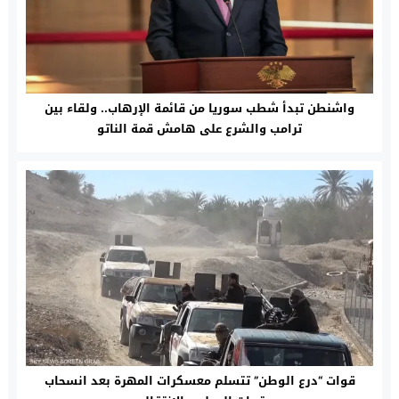
واشنطن تبدأ شطب سوريا من قائمة الإرهاب.. ولقاء بين
ترامب والشرع على هامش قمة الناتو
قوات “درع الوطن” تتسلم معسكرات المهرة بعد انسحاب