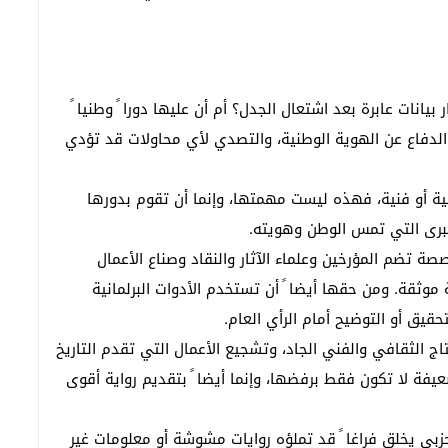
نات عابرة بعد اشتعال الجدل؟ أم أن عليها دورا ً وطنيا ً
لدفاع عن الهوية الوطنية، والتصدي لأي محاولات قد تؤدي
ية أو فنية، فهذه ليست مهمتها، وإنما أن تقوم بدورها
كبرى التي تمس الوطن وهويته.
 تضم المؤرخين وعلماء الآثار والنقاد وصناع الأعمال
موثقة. ومن حقها أيضا ً أن تستخدم الأدوات البرلمانية
قيق أو التوضيح أمام الرأي العام.
تاج الثقافي والفني الجاد، وتشجيع الأعمال التي تقدم التاريخ
يفة لا تكون فقط برفضها، وإنما أيضا ً بتقديم رواية أقوى
حزبي يخلق فراغا ً قد تملؤه روايات مشوشة أو معلومات غير