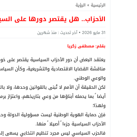
الرئيسية
»
الرؤية
الأحزاب.. هل يقتصر دورها على الس
31 مايو 2026
آخر تحديث :
منذ شهرين
بقلم: مصطفى زكريا
يعتقد البعض أن دور الأحزاب السياسية يقتصر على خوض 
مناقشة القضايا الاقتصادية والتشريعية، وكأن السيا
والوعي الوطني.
لكن الحقيقة أن الأمم لا تُبنى بالقوانين وحدها، ولا ب
أيضا ً بما يحمله أبناؤها من وعي بتاريخهم، واعتزاز بر
ولهذا؛
فإن حماية الهوية الوطنية ليست مسؤولية الدولة و
الأحزاب السياسية جزءا ً أصيلا ً منها.
فالحزب السياسي ليس مجرد تنظيم انتخابي يسعى إلى 