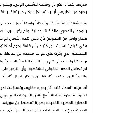
مدرسة لإعداد الكوادر، ومنصة لتشكيل الوعي، وجسر يرب
يصبح من الطبيعي أن يهتم الحزب بكل ما يتعلق بالثقاف
وقد شهدت الفترة الأخيرة جدلا ً واسعا ً حول عدد من 
بالوجدان المصري والذاكرة الوطنية. ولم يكن سبب الجد
قطاع واسع من المصريين بأن بعض هذه الأعمال لم تقدم
ففي فيلم “الست”، رأى كثيرون أن قامة بحجم أم كلثو
الشخصية التي ركزت على جوانب محددة من حياتها، بينما
بوصفها واحدة من أهم رموز القوة الناعمة المصرية وا
لم تعكس الحجم الحقيقي للشخصية، وأن التركيز على ب
والفنية التي صنعت مكانتها في وجدان أجيال كاملة.
أما فيلم “أسد”، فقد أثار بدوره مخاوف وتساؤلات لدى
اعتبره منتقدوه تقاطعا ً مع بعض السرديات التي تروج 
الحضارة المصرية القديمة بصورة تفصلها عن هويتها الم
الاختلاف مع تلك الانتقادات، فإن حجم الجدل الذي 