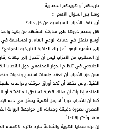
تاريخهم أو هويتهم الحضارية.
وهنا يبرز السؤال الأهم ؛؛؛
أين تقف الأحزاب السياسية من كل ذلك؟
هل يقتصر دورها على متابعة المشهد من بعيد وإصدار بيا
أوسع يتمثل في حماية الوعي العام، والمساهمة في ا
إلى تشويه الرموز أو إرباك الذاكرة التاريخية للمجتمع؟
إن المطلوب من الأحزاب ليس أن تتحول إلى جهات رقاب
الطبيعي في تنظيم الحوار المجتمعي حول القضايا ال
فمن حق الأحزاب أن تعقد جلسات استماع وندوات متخصصة
الفنية. ومن حقها أن تُعد أوراق موقف ودراسات علمية 
المتاحة إذا رأت أن هناك قضية تستحق المناقشة أو التح
كما أن للأحزاب دورا ً لا يقل أهمية يتمثل في دعم الإن
المصري بصورة دقيقة وجذابة، لأن مواجهة الرواية الضع
منها وأكثر إقناعا ً.
إن ترك قضايا الهوية والثقافة خارج دائرة الاهتمام ال