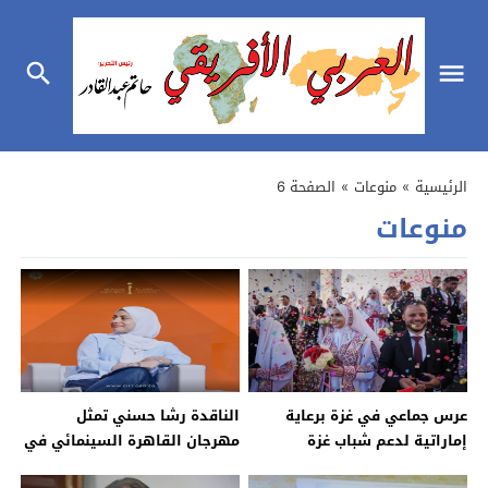
الرئيسية
»
منوعات
»
الصفحة 6
منوعات
عرس جماعي في غزة برعاية
الناقدة رشا حسني تمثل
إماراتية لدعم شباب غزة
مهرجان القاهرة السينمائي في
“صالون المبرمجين” ببكين