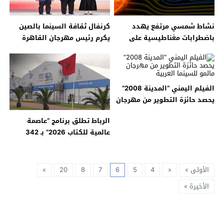
نشاط شمسي مرتفع يهدد
كرنفال ثقافة السينما بالصين
باضطرابات مغناطيسية على
يكرم رئيس مهرجان القاهرة
الأرض خلال يومي 18 و19 أبريل
السينمائي
الفيلم اليمني “المدينة 2008”
يحصد حائزة التطوير من مهرجان
مالمو للسينما العربية
الرباط تطلق برنامج “عاصمة
عالمية للكتاب 2026” بـ 342
فعالية ثقافية تمتد على مدار
العام
الأولى »
«
4
5
6
7
8
20
»
الأخيرة »