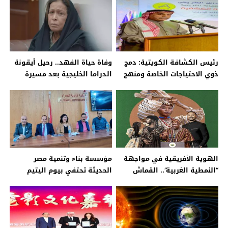
رئيس الكشافة الكويتية: دمج
وفاة حياة الفهد.. رحيل أيقونة
ذوي الاحتياجات الخاصة ومنهج
الدراما الخليجية بعد مسيرة
موحد لأعضاء الكشافة الخليجية
فنية حافلة
الهوية الأفريقية في مواجهة
مؤسسة بناء وتنمية مصر
“النمطية الغربية”.. القماش
الحديثة تحتفي بيوم اليتيم
كساحة للمقاومة