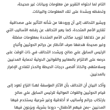
التام لما احتواه التقرير من معلومات وبيانات غير صحيحة،
وتحفظه وبشدة على تلك المعلومات والبيانات.
ويشير التحالف إلى أن ورودها من شأنه التأثير على مصداقية
تقارير الأمم المتحدة، كما يعبر التحالف عن رفضه الأساليب التي
تم من خلالها تزويد مكاتب الأمم المتحدة بمعلومات مضللة
وغير صحيحة هدفها صرف الأنظار عن جرائم الحوثيين وأتباع
الرئيس السابق علي صالح، ويشدد التحالف في ذات الوقت على
حرصه على الالتزام بالمعايير والقوانين الدولية لحماية المدنيين
وسلامتهم، واتخاذ أقصى درجات الحيطة والحذر لتفادي الإضرار
بالمدنيين.
وأكد البيان أن التحالف بأن الآثار المؤسفة لهذا النزاع تعود إلى
قيام الحوثيين والقوات الموالية للرئيس السابق علي صالح
بارتكاب جرائم وأساليب لا أخلاقية وغير شرعية يستخدم فيها
المدنيين –بمن فيهم الأطفال– دروعا بشرية، ويزجون فيها