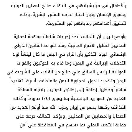
بالأطفال في ميليشياتهم، في انتهاك صارخ للمعايير الدولية
وحقوق الإنسان ودون اعتبار لحرمة النفس البشرية، وذلك
لتحقيق أهدافهم وغاياتهم غير المشروعة.
وأوضح البيان أن التحالف اتخذ إجراءات شاملة ومهمة لحماية
المدنيين لتقليل الأضرار الجانبية وفقا لقواعد القانون الدولي
الإنساني، ليود التذكير بأن النزاع في اليمن ما كان لينشأ لولا
التدخلات الإيرانية في اليمن، وما قام به الحوثيون والقوات
الموالية للرئيس السابق علي صالح من انقلاب على الشرعية في
اليمن وتهديد الدول المجاورة لليمن والمنطقة بأسرها تهديداً
مباشراً وخطيراً، إضافة إلى إطلاق الحوثيين باتجاه المملكة
العديد من الصواريخ البالستية بما يفوق (76) صاروخاً وكذلك
القذائف وكلها يدعم من إيران وحزب الله مما أوقع العديد من
الضحايا والمصابين من المدنيين. ويؤكد التحالف حرصه على
حماية الشعب اليمني بما يسهم في المحافظة على أمن