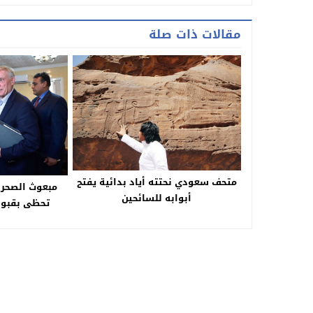
مقالات ذات صلة
متحف سعودي نحتته أياد بدائية يفتح
مبعوث الصحرا
أبوابه للسائحين
تحظى بقبول