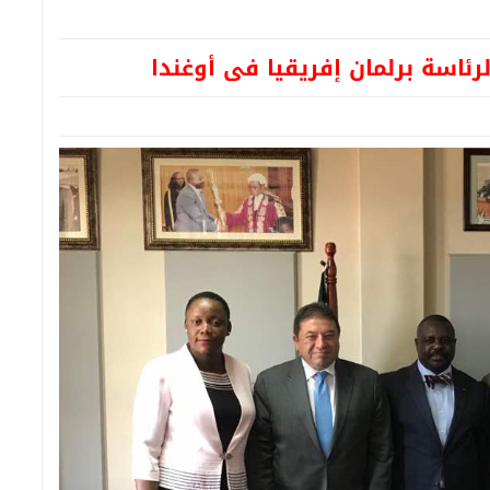
ئاسة برلمان إفريقيا فى أوغندا