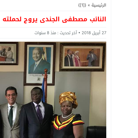
الرئيسية
»
{[1]}
النائب مصطفى الجندى يروج لحملته لر
27 أبريل 2018
آخر تحديث :
منذ 8 سنوات