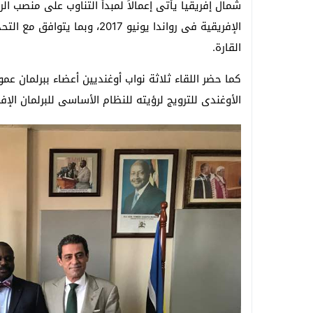
شمال إفريقيا يأتى إعمالاً لمبدأ التناوب على منصب ال
الإفريقية فى رواندا يونيو 017
القارة.
كما حضر اللقاء ثلاثة نواب أوغنديين أعضاء ببرلمان عم
الأوغندى للترويج لرؤيته للنظام الأساسى للبرلمان الإف