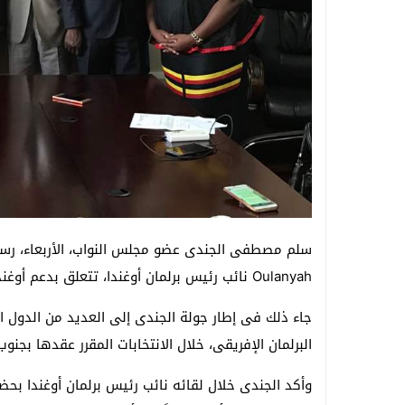
Oulanyah نائب رئيس برلمان أوغندا، تتعلق بدعم أوغندا ترشيح الجندى لرئاسة برلمان عموم إفريقيا.
جاء ذلك فى إطار جولة الجندى إلى العديد من الدول ا
البرلمان الإفريقى، خلال الانتخابات المقرر عقدها بجنوب إفريقيا يومى
وأكد الجندى خلال لقائه نائب رئيس برلمان أوغندا بح