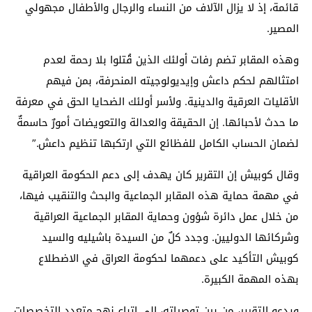
قائمة، إذ لا يزال الآلاف من النساء والرجال والأطفال مجهولي
المصير.
وهذه المقابر تضم رفات أولئك الذين قُتلوا بلا رحمة لعدم
امتثالهم لحكم داعش وإيديولوجيته المنحرفة، بمن فيهم
الأقليات العرقية والدينية. ولأسر أولئك الضحايا الحق في معرفة
ما حدث لأحبائها. إن الحقيقة والعدالة والتعويضات أمورٌ حاسمةٌ
لضمان الحساب الكامل للفظائع التي ارتكبها تنظيم داعش.”
وقال كوبيش إن التقرير كان يهدف إلى دعم الحكومة العراقية
في مهمة حماية هذه المقابر الجماعية والبحث والتنقيب فيها،
من خلال عمل دائرة شؤون وحماية المقابر الجماعية العراقية
وشركائها الدوليين. وجدد كلٌ من السيدة باشيليه والسيد
كوبيش التأكيد على دعمهما لحكومة العراق في الاضطلاع
بهذه المهمة الكبيرة.
ويدعو التقرير، من بين توصياته، إلى اتباع نهج متعدد التخصصات