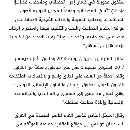
ستكون محوريةً في ضمان إجراءِ تحقيقاتٍ وملاحقاتٍ قضائيةٍ
وإداناتٍ تتّسمُ بالمصداقية ووفقاً للمعايير الدولية لأصول
المحاكمات. وتتطلب الحقيقة والعدالة المُجدية الحفاظ على
مواقع المقابر الجماعية والبحث والتنقيب فيها واستخراج الرفات
منها على نحو ملائم، وتحديد هويات رفات العديد من الضحايا
وإعادتها إلى أسرهم.”
وخلال الفترة بين حزيران/ يونيو 2014 وكانون الأول/ ديسمبر
2017، استولى تنظيم داعش على مناطق واسعة من العراق
وقاد “حملةً من العنف على نطاق واسع والانتهاكات المنتظمة
للقانون الدولي لحقوق الإنسان والقانون الإنساني الدولي –
وهي أعمال قد ترقى إلى مستوى جرائم الحرب والجرائم ضد
الإنسانية وإبادة جماعية محتملة.”
وقال الممثل الخاص للأمين العام للأمم المتحدة في العراق
السيد يان كوبيش “إن مواقع المقابر الجماعية الموثّقة في