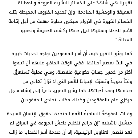
تقريرنا هي شاهدٌ على الخسائر البشرية المروعة والمعاناة
العميقة والوحشية الصادمة. وإن تحديد الظروف المحيطة بتلك
الخسائر الكبيرة في الأرواح سيكون خطوة مهمة من أجل إقامة
الأسر للحداد وسعيها لنيل حقها بكشف الحقيقة وتحقيق
العدالة.”
كما يوثق التقرير كيف أن أسر المفقودين تواجه تحديات كبيرة
في البتّ بمصير أحبائها. ففي الوقت الحاضر، عليهم أن يُبلغوا
أكثرَ من خمسِ جهاتٍ حكوميةٍ منفصلة، وهي عمليةٌ تستغرقُ
وقتاً طويلاً وتسبّبُ الإحباطَ للأُسر التي لا تزالُ تعاني من
صدمتها بفقد أحبائها، كما يشير التقرير، داعياً إلى إنشاء سجل
مركزي عام بالمفقودين وكذلك مكتب اتحادي للمفقودين.
وقالت المفوضةُ الساميةُ للأمم المتحدة لحقوق الإنسان السيدة
ميشيل باشيليه “إن جرائم تنظيم داعش المروعة في العراق لم
تعد تتصدر العناوين الرئيسية، إلا أن صدمة أسر الضحايا ما زالت