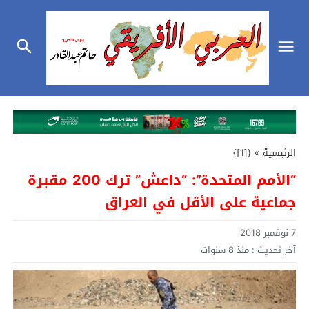
الرئيسية
»
{[1]}
“الأمم المتحدة”: “داعش” ترك 200 مقبرة
جماعية على الأقل في العراق
7 نوفمبر 2018
آخر تحديث :
منذ 8 سنوات