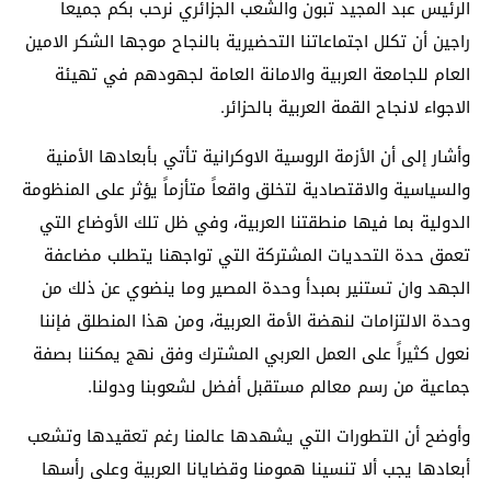
الرئيس عبد المجيد تبون والشعب الجزائري نرحب بكم جميعاً
راجين أن تكلل اجتماعاتنا التحضيرية بالنجاح موجها الشكر الامين
العام للجامعة العربية والامانة العامة لجهودهم في تهيئة
الاجواء لانجاح القمة العربية بالحزائر.
وأشار إلى أن الأزمة الروسية الاوكرانية تأتي بأبعادها الأمنية
والسياسية والاقتصادية لتخلق واقعاً متأزماً يؤثر على المنظومة
الدولية بما فيها منطقتنا العربية، وفي ظل تلك الأوضاع التي
تعمق حدة التحديات المشتركة التي تواجهنا يتطلب مضاعفة
الجهد وان تستنير بمبدأ وحدة المصير وما ينضوي عن ذلك من
وحدة الالتزامات لنهضة الأمة العربية، ومن هذا المنطلق فإننا
نعول كثيراً على العمل العربي المشترك وفق نهج يمكننا بصفة
جماعية من رسم معالم مستقبل أفضل لشعوبنا ودولنا.
وأوضح أن التطورات التي يشهدها عالمنا رغم تعقيدها وتشعب
أبعادها يجب ألا تنسينا همومنا وقضايانا العربية وعلى رأسها