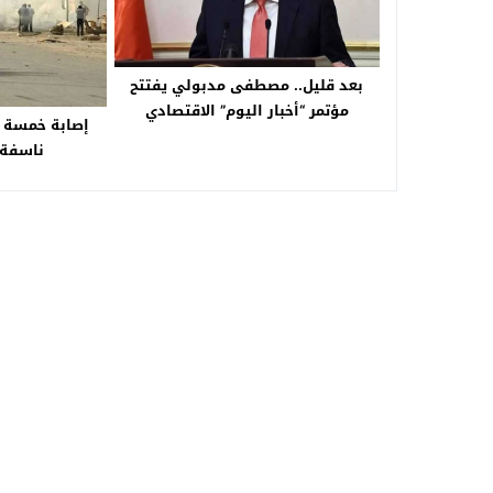
بعد قليل.. مصطفى مدبولي يفتتح
مؤتمر “أخبار اليوم” الاقتصادي
إصابة خمسة أ
السادس
ناسفة 