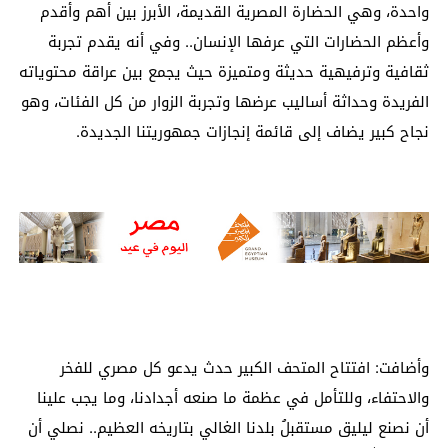
واحدة، وهي الحضارة المصرية القديمة، الأبرز بين أهم وأقدم
وأعظم الحضارات التي عرفها الإنسان.. وفي أنه يقدم تجربة
ثقافية وترفيهية حديثة ومتميزة حيث يجمع بين عراقة محتوياته
الفريدة وحداثة أساليب عرضها وتجربة الزوار من كل الفئات، وهو
نجاح كبير يضاف إلى قائمة إنجازات جمهوريتنا الجديدة.
وأضافت: افتتاح المتحف الكبير حدث يدعو كل مصري للفخر
والاحتفاء، وللتأمل في عظمة ما صنعه أجدادنا، وما يجب علينا
أن نصنع ليليق مستقبلُ بلدنا الغالي بتاريخه العظيم.. نصلي أن