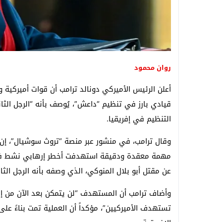
روان محمود
أعلن الرئيس الأميركي دونالد ترامب أن قوات أميركي
قيادي بارز في تنظيم “داعش”، يُوصف بأنه “الرجل الث
التنظيم في إفريقيا.
وقال ترامب، في منشور عبر منصة “تروث سوشيال”، إن “ا
مهمة معقدة ودقيقة استهدفت أخطر إرهابي نشط في ال
عن مقتل أبو بلال المنوكي، الذي وصفه بأنه الرجل الثان
وأضاف ترامب أن المستهدف “لن يتمكن بعد الآن من إ
تستهدف الأميركيين”، مؤكداً أن العملية تمت بناءً عل