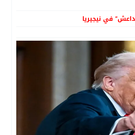
داعش” في نيجيريا