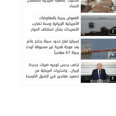
التدليك.. ظاهرة أمريكية لاستغلال
النساء
2
الغموض يحيط بالمفاوضات
الأمريكية الإيرانية وسط تضارب
التصريحات بشأن استئناف الحوار
3
إسبانيا تعزز حدود سبتة بحاجز عائم
بعد موجة هجرة غير مسبوقة أودت
بحياة 67 مهاجراً
4
ترامب يدرس توجيه ضربات جديدة
لإيران.. وتحذيرات أمريكية من
تصعيد مفاجئ في الشرق الأوسط
5