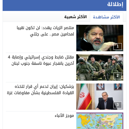
إطلالة
الأكثر شعبية
الأكثر مشاهدة
منتصر الزيات يهدد: لن تكون نقيبا
لمحامين مصر.. على جثتي
1
مقتل ضابط وجندي إسرائيلي وإصابة 4
آخرين بانفجار عبوة ناسفة جنوب لبنان
2
بزشكيان: إيران تدعم أي قرار تتخذه
القيادة الفلسطينية بشأن مفاوضات غزة
3
موجز الأنباء