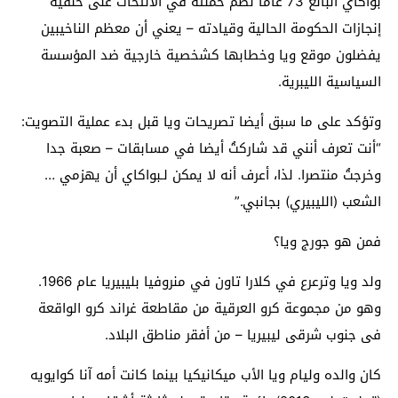
بواكاي البالغ 73 عاما نظم حملته في الانتخات على خلفية
إنجازات الحكومة الحالية وقيادته – يعني أن معظم الناخيبين
يفضلون موقع ويا وخطابها كشخصية خارجية ضد المؤسسة
السياسية الليبرية.
وتؤكد على ما سبق أيضا تصريحات ويا قبل بدء عملية التصويت:
“أنت تعرف أنني قد شاركتُ أيضا في مسابقات – صعبة جدا
وخرجتُ منتصرا. لذا، أعرف أنه لا يمكن لـبواكاي أن يهزمي …
الشعب (الليبيري) بجانبي.”
فمن هو جورج ويا؟
ولد ويا وترعرع في كلارا تاون في منروفيا بليبيريا عام 1966.
وهو من مجموعة كرو العرقية من مقاطعة غراند كرو الواقعة
فى جنوب شرقى ليبيريا – من أفقر مناطق البلاد.
كان والده وليام ويا الأب ميكانيكيا بينما كانت أمه آنا كوايويه