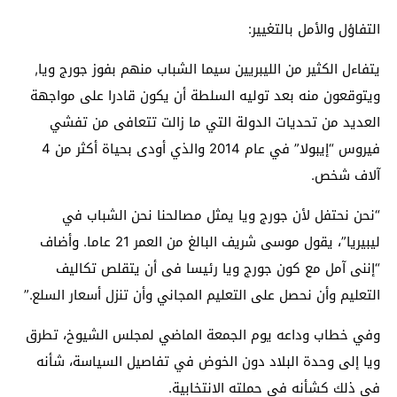
التفاؤل والأمل بالتغيير:
يتفاءل الكثير من الليبريين سيما الشباب منهم بفوز جورج ويا,
ويتوقعون منه بعد توليه السلطة أن يكون قادرا على مواجهة
العديد من تحديات الدولة التي ما زالت تتعافى من تفشي
فيروس “إيبولا” في عام 2014 والذي أودى بحياة أكثر من 4
آلاف شخص.
“نحن نحتفل لأن جورج ويا يمثل مصالحنا نحن الشباب في
ليبيريا”، يقول موسى شريف البالغ من العمر 21 عاما. وأضاف
“إننى آمل مع كون جورج ويا رئيسا فى أن يتقلص تكاليف
التعليم وأن نحصل على التعليم المجاني وأن تنزل أسعار السلع.”
وفي خطاب وداعه يوم الجمعة الماضي لمجلس الشيوخ، تطرق
ويا إلى وحدة البلاد دون الخوض في تفاصيل السياسة، شأنه
في ذلك كشأنه في حملته الانتخابية.