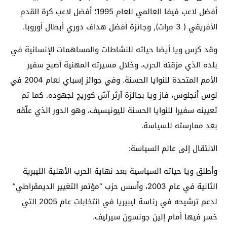
أفضل لاعب فيفا العالمي للعام 1995؛ أفضل لاعب كرة القدم
الأفريقي ( 3 مرات), وجائزة أفضل هداف دوري أبطال أوروبا.
وقد كرس ويا أيضا حياته للنشاطات والمساهمات الإنسانية في
بلده الذي مزقته الحرب. وخلال مسيرته المهنية أصبح سفير
الأمم المتحدة للنوايا الحسنة. وفي جوائز إسباي لعام 2004 في
لوس أنجلوس، فاز ويا بجائزة آرثر آش كوريج لجهوده. كما تم
تعيينه سفيرا للنوايا الحسنة لليونيسيف، وهو الدور الذي علّقه
بعد ممارسته للسياسة.
الانتقال إلى عالم السياسة:
وأطلق ويا حياته السياسية بعد نهاية الحرب الأهلية الليبرية
الثانية في عام 2003، وأسس حزب “مؤتمر التغيير الديمقراطي”
لدعم ترشيحه في رئاسة ليبيريا في انتخابات عام 2005 التي
خسر فيها أمام إلين جونسون سيرليف.