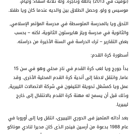
(توفيت في 2013) بائعة وتاجرة. وله ثلاثة أشقاء: وليام،
موسيس و ولو. وحصل الطلاق بين والديه عندما كان ويا طفلا.
التحق ويا بالمدرسة المتوسطة في مدرسة المؤتمر الإسلامي,
والثانوية في مدرسة ويلز هايرستون الثانوية، لكنه – بحسب
بعض التقارير – ترك الدراسة في السنة الأخيرة من دراسته.
أسطورة كرة القدم:
بدأ جورج ويا لعب كرة القدم في نادٍ محلي وهو في سن 15
عاما, وانتقل لاحقا إلى أندية كرة القدم المحلية الأخرى. وقد
عمل ويا كمشغل تحويلة التليفون في شركة الاتصالات الليبرية,
وذلك قبل أن يسمح له مهنة كرة القدم بالانتقال إلى خارج
ليبيريا.
بعد أدائه المتميز فى الدوري الليبيرى، انتقل ويا إلى أوروبا في
عام 1988 بدعوة من أرسين فينجر الذى كان مديرا لنادي موناكو