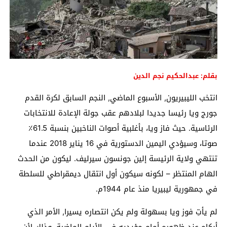
بقلم: عبدالحكيم نجم الدين
انتخب الليبيريون, الأسبوع الماضي, النجم السابق لكرة القدم
جورج ويا رئيسا جديدا لبلادهم عقب جولة الإعادة للانتخابات
الرئاسية. حيث فاز ويا، بأغلبية أصوات الناخبين بنسبة 61.5٪
صوتا، وسيؤدي اليمين الدستورية في 16 يناير 2018 عندما
تنتهي ولاية الرئيسة إلين جونسون سيرليف. ليكون من الحدث
الهام المنتظر – لكونه سيكون أول انتقال ديمقراطي للسلطة
في جمهورية ليبيريا منذ عام 1944م.
لم يأتِ فوز ويا بسهولة ولم يكن انتصاره يسيرا, الأمر الذي
أبكاه عند ظهوره أمام مؤيديه في الأيام الماضية, وذلك لأن