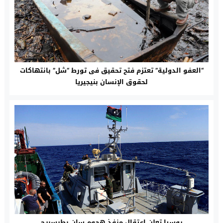
“العفو الدولية” تعتزم فتح تحقيق فى تورط “شل” بانتهاكات
لحقوق الإنسان بنيجيريا
روسيا تعلن اعتقال منفذ هجوم سان بطرسبرج