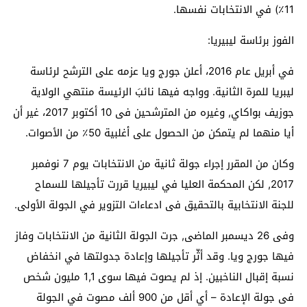
11٪) في الانتخابات نفسها.
الفوز برئاسة ليبيريا:
في أبريل عام 2016، أعلن جورج ويا عزمه على الترشح لرئاسة
ليبريا للمرة الثانية. وواجه فيها نائبَ الرئيسة منتهي الولاية
جوزيف بواكاي, وغيره من المترشحين فى 10 أكتوبر 2017، غير أن
أيا منهما لم يتمكن من الحصول على أغلبية 50٪ من الأصوات.
وكان من المقرر إجراء جولة ثانية من الانتخابات يوم 7 نوفمبر
2017, لكن المحكمة العليا في ليبيريا قررت تأجيلها للسماح
للجنة الانتخابية بالتحقيق فى ادعاءات التزوير في الجولة الأولى.
وفى 26 ديسمبر الماضى, جرت الجولة الثانية من الانتخابات وفاز
فيها جورج ويا. وقد أثّر تأجيلها وإعادة جدولتها في انخفاض
نسبة إقبال الناخبين. إذ لم يصوت فيها سوى 1,1 مليون شخص
فى جولة الإعادة – أي أقل من 900 ألف مصوت في الجولة