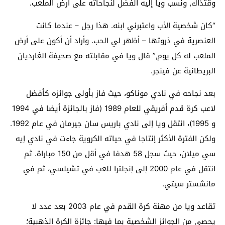
وقتذاك, ونسب ويا إليه الفضل لنجاحاته على أرض الملعب.
“كان شخصية الأب واعتبرني ابنه. هذا رجل – عندما كانت
العنصرية في ذروتها – أظهر لي الحب. وأراد أن أكون على أرض
الملعب له كل يوم,” قال ويا في مقابلته مع صحيفة الغارديان
البريطانية عن فينجر.
بعد نجاحه في نادي موناكو، حيث فاز بأولى جوائزه كأفضل
لاعب كرة قدم أفريقي للعام 1989 (فاز بالجائزة أيضا في 1994
و 1995)، انتقل ويا إلى نادي باريس سان جيرمان في عام 1992.
ولكن الفترة الأكثر إنتاجا في حياته الكروية جاءت في نادي إيه
سي ميلان، حيث سجل 58 هدفا في أقل من 150 مباراة. ثم
انتقل في عام 2000 إلى إنجلترا للعب في تشيلسي، ثم في
مانشستر سيتي.
تقاعد ويا من مهنة كرة القدم في عام 2003 بعد عدد لا
يحصى من الجوائز الشخصية بما فيها: جائزة الكرة الذهبية؛