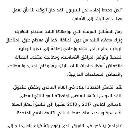
“نحن جميعا زملاء، نحن ليبيريون. لقد حان الوقت لنا بأن نعمل
معا لدفع البلاد إلى الأمام”.
ومن المشاكل المزمنة التي تواجهها البلاد انقطاع الكهرباء
وترك معظم البلاد من دون الطاقة. كما أن معظم طرق المناطق
الريفية بحاجة إلى إنشاء وإصلاح. إضافة إلى تعزيز الرعاية
الصحية وتوفير المرافق الأساسية، ومعالجة مشلات البطالة
وانخفاض أسعار صادرات البلاد الرئيسية، وخام الحديد والمطاط،
وانخفاض المساعدات الخارجية.
لقد انكمش اقتصاد البلاد فى العام الماضى وخفّض صندوق
النقد الدولى الشهر الماضى توقعاته لنمو الناتج المحلى
الاجمالى لعامى 2017 و 2018 مشيرا إلى تباطؤ أسعار السلع
الأساسية وسحب بعثة حفظ السلام التابعة للأمم المتحدة.
“(نجاحه) يتلخص في الفريق الذي يقوم بتشكيله. إنه يحتاج إلى