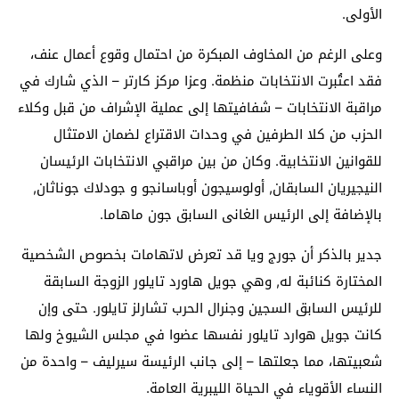
الأولى.
وعلى الرغم من المخاوف المبكرة من احتمال وقوع أعمال عنف،
فقد اعتُبرت الانتخابات منظمة. وعزا مركز كارتر – الذي شارك في
مراقبة الانتخابات – شفافيتها إلى عملية الإشراف من قبل وكلاء
الحزب من كلا الطرفين في وحدات الاقتراع لضمان الامتثال
للقوانين الانتخابية. وكان من بين مراقبي الانتخابات الرئيسان
النيجيريان السابقان, أولوسيجون أوباسانجو و جودلاك جوناثان,
بالإضافة إلى الرئيس الغانى السابق جون ماهاما.
جدير بالذكر أن جورج ويا قد تعرض لاتهامات بخصوص الشخصية
المختارة كنائبة له, وهي جويل هاورد تايلور الزوجة السابقة
للرئيس السابق السجين وجنرال الحرب تشارلز تايلور. حتى وإن
كانت جويل هوارد تايلور نفسها عضوا في مجلس الشيوخ ولها
شعبيتها، مما جعلتها – إلى جانب الرئيسة سيرليف – واحدة من
النساء الأقوياء في الحياة الليبرية العامة.