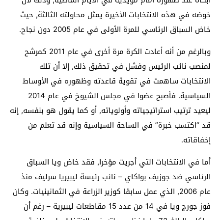
خوضه في هذه الانتخابات الأخيرة يمثل محاولته الثالثة, حيث
خاض السباق الرئاسي للمرة الأولى في عام 2005 دون نجاح.
وبالرغم من أنه أعادت الكرة مرة أخرى في عام 2011 كمرشح
لمنصب نائب الرئيس وفشل في تحقيق ذلك, إلا أن تلك
الانتخابات ساهمت في تقوية قاعدته وظهوره في الأوساط
السياسية. فأصبح عضوا في مجلس الشيوخ في عام 2014
ليعيد ترتيب استراتيجياته وأولوياته, أو كما يقول هو بنفسه, إنه
قد “اكتسب خبرة” في الساحة السياسية وإنه قد تعلم من
إخفاقاته.
أما في الانتخابات التي أجريت مؤخرا, فقد خاض ويا السباق
الرئاسي ضد جوزيف بواكاي – نائب رئيسة ليبيريا سرليف منذ
عام 2006, الذي عمل سابقا كوزير الزراعة في الثمانينيات. وكان
فوز جورج ويا في 14 من عدد 15 مقاطعات ليبيرية – رغم أن