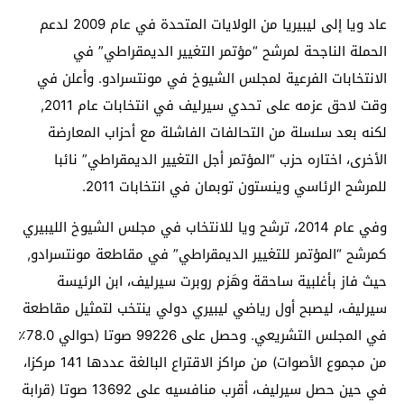
عاد ويا إلى ليبيريا من الولايات المتحدة في عام 2009 لدعم
الحملة الناجحة لمرشح “مؤتمر التغيير الديمقراطي” في
الانتخابات الفرعية لمجلس الشيوخ في مونتسرادو. وأعلن في
وقت لاحق عزمه على تحدي سيرليف في انتخابات عام 2011,
لكنه بعد سلسلة من التحالفات الفاشلة مع أحزاب المعارضة
الأخرى، اختاره حزب “المؤتمر أجل التغيير الديمقراطي” نائبا
للمرشح الرئاسي وينستون توبمان في انتخابات 2011.
وفي عام 2014، ترشح ويا للانتخاب في مجلس الشيوخ الليبيري
كمرشح “المؤتمر للتغيير الديمقراطي” في مقاطعة مونتسرادو,
حيث فاز بأغلبية ساحقة وهَزم روبرت سيرليف، ابن الرئيسة
سيرليف، ليصبح أول رياضي ليبيري دولي ينتخب لتمثيل مقاطعة
في المجلس التشريعي. وحصل على 99226 صوتا (حوالي 78.0٪
من مجموع الأصوات) من مراكز الاقتراع البالغة عددها 141 مركزا،
في حين حصل سيرليف، أقرب منافسيه على 13692 صوتا (قرابة