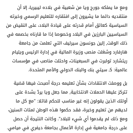
ومع ما يملكه جورج ويا من شعبية في بلاده ليبيريا، إلا أن
منتقديه دائما ما يشيرون إلى افتقاره للتعليم الرسمي وخبرته
السياسية كعائق أمام قدرته على قيادة البلاد، على النقيض من
السياسيين البارزين في البلاد وخصوصا إذا ما قارناه بخصمه في
ذلك الوقت, إلين جونسون سيرليف التي تعلمت من جامعة
هارفارد وشغلت منصب وزيرة المالية في إدارة الرئيس ويليام
ريتشارد تولبرت في السبعينات، واحتلت مناصب في مؤسسات
عالمية: كـ سيتي بنك والبنك الدولي والأمم المتحدة.
بل ووصلت الانتقادات بشأن تعليمه درجة أصبحت فيها قضية
تتركز عليها الحملات الانتخابية, مما جعل ويا يردّ بشدة على
أولئك الذين يقولون إنه غير مناسب للحكم قائلا: “مع كل ما
لديهم من تعليم وخبرة، فقد حكموا هذه الوطن لمئات السنين،
ومع ذلك لم يقدموا أي شيء للبلاد”. وكانت النتيجة أن حصل
على درجة جامعية في إدارة الأعمال بجامعة ديفري في ميامي.