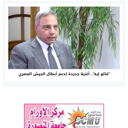
“قالو إيه”.. أغنية جديدة لدعم أبطال الجيش المصري