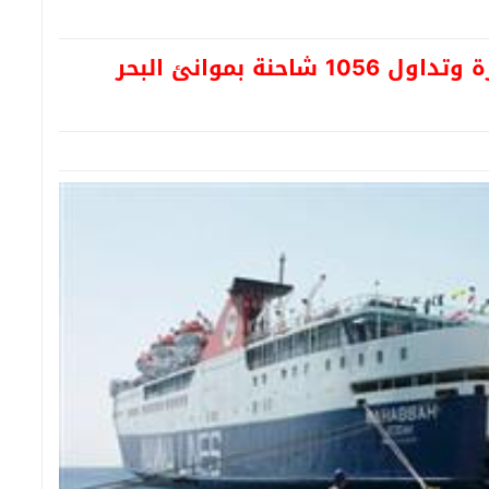
وصول وسفر 3264 راكب و250 سيارة وتداول 1056 شاحنة بموانئ البحر