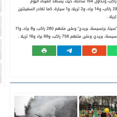
وعلى جانب آخر، يشهد ميناء نويبع وصول وسفر 1370 راكب، وتداول 164 شاحنة، حيث يستعد الميناء اليوم
لاستقبال السفينتين برنسيسة، وبريدج وعلى متنهم 290 راكب، و14 براد، و2 تريلا، و1 سيارة، كما تغادر السفينتين
بينما شهد الميناء بالأمس، استقبال ثلاث سفن وهى “سينا، برنسيسة، بريدج” وعلى متنهم 280 راكب، و8 براد، و11