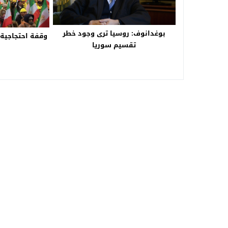
بوغدانوف: روسيا ترى وجود خطر
وقفة احتجاجية أ
تقسيم سوريا