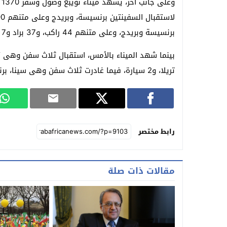
برنسيسة وبريدج، وعلى متنهم 44 راكب، و37 براد و7 تريلا .
تريلا، و2 سيارة، فيما غادرت ثلاث سفن وهى سينا، برنسيسة، بريدج، وعلى متنهم 756 راكب، و69 براد و16 تريلا .
رابط مختصر
مقالات ذات صلة