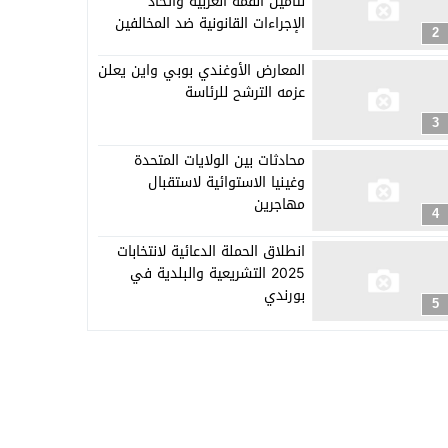
لتأمين القمة العربية واتخاذ
الإجراءات القانونية ضد المخالفين
2
المعارض الأوغندي بوبي واين يعلن
عزمه الترشح للرئاسة
3
محادثات بين الولايات المتحدة
وغينيا الاستوائية لاستقبال
مهاجرين
4
انطلاق الحملة الدعائية لانتخابات
2025 التشريعية والبلدية في
بورندي
5