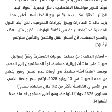
فرصًا لتعزيز مواقعها الاقتصادية ، مثل نيجيريا، أنغولا، ليبيا،
الجزائر ــ تحقّق مكاسب مالية من بيع النفط بأسعار أعلى، مما
يزيد عائدات الصادرات ويعزز الإيرادات الحكومية ، لكن أيضا الدول
المصدرة قد تواجه زيادة في تكلفة الواردات الأخرى مثل الغذاء
والسلع المصنعة، لأن أسعار النقل والشحن والتأمين سترتفع
أيضًا[3].
– أسعار الذهب : مع تصاعد التوترات العسكرية وشنّ إسرائيل
ضربات على منشآت إيرانية حساسة، لجأ المستثمرون إلى الذهب
بوصفه «ملاذًا آمنًا» تقليديًا في أوقات عدم اليقين. وفور الإعلان
عن هذه الضربات في 13 يونيو 2025، ارتفع سعر أونصة الذهب
في الأسواق العالمية بأكثر من 2% خلال ساعات، متجاوزًا
مستوى 2375 دولارًا للأونصة، وهو أعلى مستوى له منذ عدة
أشهر[4].