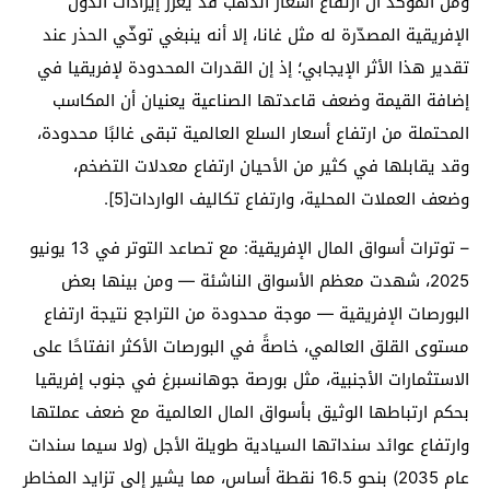
ومن المؤكد أن ارتفاع أسعار الذهب قد يُعزّز إيرادات الدول
الإفريقية المصدّرة له مثل غانا، إلا أنه ينبغي توخّي الحذر عند
تقدير هذا الأثر الإيجابي؛ إذ إن القدرات المحدودة لإفريقيا في
إضافة القيمة وضعف قاعدتها الصناعية يعنيان أن المكاسب
المحتملة من ارتفاع أسعار السلع العالمية تبقى غالبًا محدودة،
وقد يقابلها في كثير من الأحيان ارتفاع معدلات التضخم،
وضعف العملات المحلية، وارتفاع تكاليف الواردات[5].
– توترات أسواق المال الإفريقية: مع تصاعد التوتر في 13 يونيو
2025، شهدت معظم الأسواق الناشئة — ومن بينها بعض
البورصات الإفريقية — موجة محدودة من التراجع نتيجة ارتفاع
مستوى القلق العالمي، خاصةً في البورصات الأكثر انفتاحًا على
الاستثمارات الأجنبية، مثل بورصة جوهانسبرغ في جنوب إفريقيا
بحكم ارتباطها الوثيق بأسواق المال العالمية مع ضعف عملتها
وارتفاع عوائد سنداتها السيادية طويلة الأجل (ولا سيما سندات
عام 2035) بنحو 16.5 نقطة أساس، مما يشير إلى تزايد المخاطر