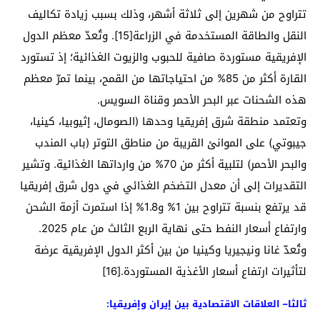
تتراوح من شهرين إلى ثلاثة أشهر، وذلك بسبب زيادة تكاليف
النقل والطاقة المستخدمة في الزراعة[15]. وتُعدّ معظم الدول
الإفريقية مستوردة صافية للحبوب والزيوت الغذائية؛ إذ تستورد
القارة أكثر من 85% من احتياجاتها من القمح، بينما تمرّ معظم
هذه الشحنات عبر البحر الأحمر وقناة السويس.
وتعتمد منطقة شرق إفريقيا وحدها (الصومال، إثيوبيا، كينيا،
جيبوتي) على الموانئ القريبة من مناطق التوتر (باب المندب
والبحر الأحمر) لتلبية أكثر من 70% من وارداتها الغذائية. وتشير
التقديرات إلى أن معدل التضخم الغذائي في دول شرق إفريقيا
قد يرتفع بنسبة تتراوح بين 1% و1.8% إذا استمرت أزمة الشحن
وارتفاع أسعار النفط حتى نهاية الربع الثالث من عام 2025.
وتُعدّ غانا ونيجيريا وكينيا من بين أكثر الدول الإفريقية عرضة
لتأثيرات ارتفاع أسعار الأغذية المستوردة.[16]
ثالثا– العلاقات الاقتصادية بين إيران وإفريقيا: