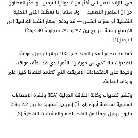
فى التزايد لتصل الى أكثر من 7 دولارا للبرميل . ويحذّر المحللون
من أنّ استمرار التصعيد — ولا سيّما إذا تعطّلت البُنى التحتية
النفطية أو ممرّات الشحن — قد يدفع أسعار النفط العالمية إلى
الارتفاع بنسبة تتراوح بين 7% و11%، متجاوزةً 80 دولارًا
للبرميل[1] .
كما قد تتجاوز أسعار النفط حاجز 100 دولار للبرميل، ووفقًا
لتقديرات بنك “جي بي مورغان”. الأمر الذي قد يخلّف عواقب
وخيمة على الاقتصادات الإفريقية التي تعتمد اعتمادًا كبيرًا على
واردات الطاقة.
وتشير تقديرات وكالة الطاقة الدولية (IEA) ونشرة الإحصاءات
السنوية لمنظمة أوبك إلى أنّ إفريقيا تستورد ما بين 2.2 و2.8
مليون برميل يوميًّا من النفط الخام والمشتقات النفطية.[2]