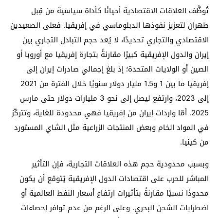
تُوظَّف العلاقات الاقتصادية أحيانًا كأداة سياسية من قِبل
طهران لتعزيز نفوذها الدبلوماسي في إفريقيا. فعلى الصعيدين
الاقتصادي والتجاري تحديدًا، لا يُعد حجم التبادل التجاري بين
إيران والدول الإفريقية كبيرًا مقارنةً بتجارة إفريقيا مع أوروبا أو
الصين أو الولايات المتحدة؛ إذ بلغ إجمالي صادرات إيران إلى
إفريقيا ما بين 1 و1.5 مليار دولار سنويًا خلال الفترة من 2021
إلى 2023، وارتفع ليصل إلى نحو 3 مليارات دولار حتى مارس
2025. أمّا واردات إيران من إفريقيا فهي محدودة للغاية، وتتركّز
في المواد الخام وبعض المنتجات الزراعية مثل الشاي المستورد
من كينيا.
وبسبب محدودية حجم هذه العلاقات التجارية، فإن التأثير
المباشر للحرب على اقتصادات الدول الإفريقية يُتوقع أن يكون
محدودًا نسبيًا مقارنةً بتأثيرات ارتفاع أسعار النفط العالمية أو
اضطرابات الشحن البحري. وعلى الرغم من عدم توافر إحصاءات