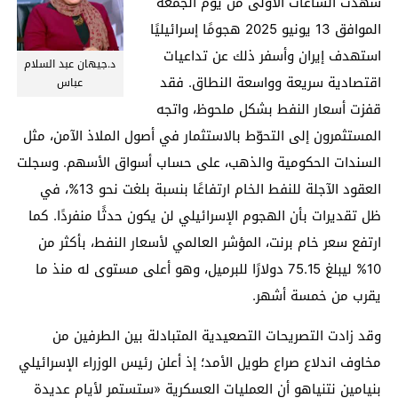
شهدت الساعات الأولى من يوم الجمعة
الموافق 13 يونيو 2025 هجومًا إسرائيليًا
استهدف إيران وأسفر ذلك عن تداعيات
د.جيهان عبد السلام
اقتصادية سريعة وواسعة النطاق. فقد
عباس
قفزت أسعار النفط بشكل ملحوظ، واتجه
المستثمرون إلى التحوّط بالاستثمار في أصول الملاذ الآمن، مثل
السندات الحكومية والذهب، على حساب أسواق الأسهم. وسجلت
العقود الآجلة للنفط الخام ارتفاعًا بنسبة بلغت نحو 13%، في
ظل تقديرات بأن الهجوم الإسرائيلي لن يكون حدثًا منفردًا. كما
ارتفع سعر خام برنت، المؤشر العالمي لأسعار النفط، بأكثر من
10% ليبلغ 75.15 دولارًا للبرميل، وهو أعلى مستوى له منذ ما
يقرب من خمسة أشهر.
وقد زادت التصريحات التصعيدية المتبادلة بين الطرفين من
مخاوف اندلاع صراع طويل الأمد؛ إذ أعلن رئيس الوزراء الإسرائيلي
بنيامين نتنياهو أن العمليات العسكرية «ستستمر لأيام عديدة