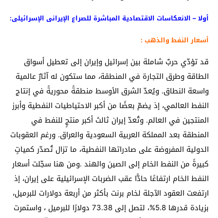
أولا – الانعكاسات الاقتصادية المباشرة للصراع الإيرانى الإسرائيلى:
أسعار النفط والذهب :
قد تؤدّي حربٌ شاملة بين إسرائيل وإيران إلى تعطيل أسواق
الطاقة وطرق التجارة في المنطقة، مما ستكون له آثارٌ عالمية
واسعة النطاق. ويُعدّ الشرق الأوسط منطقةً محوريةً في إنتاج
النفط العالمي، إذ يضمّ بعضًا من أكبر الاحتياطيات النفطية وأبرز
المنتجين في العالم. وتُعدّ إيران ثالث أكبر منتجٍ للنفط في
المنطقة بعد المملكة العربية السعودية والعراق. ورغم العقوبات
الدولية المفروضة على صادراتها النفطية، ما تزال تُصدّر كمياتٍ
كبيرةً من النفط الخام إلى الصين والهند .ومن هنا سجّلت أسعار
النفط الخام ارتفاعًا حادًّا عقب الضربات الإسرائيلية على إيران، إذ
ارتفعت العقود الآجلة لخام برنت بأكثر من أربعة دولارات للبرميل،
بزيادة قدرها 5.8%، لتصل إلى 73.38 دولارًا للبرميل ، واستمرت