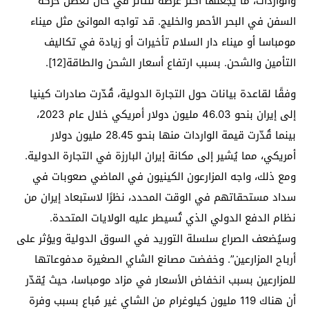
والواردات، ما يجعلها أكثر عرضة للتأثر في حال تعطل حركة
السفن في البحر الأحمر والخليج. قد تواجه الموانئ مثل ميناء
مومباسا أو ميناء دار السلام تأخيرات أو زيادة في تكاليف
التأمين والشحن. بسبب ارتفاع أسعار الشحن والطاقة[12].
وفقًا لقاعدة بيانات حول التجارة الدولية، قُدّرت صادرات كينيا
إلى إيران بنحو 46.03 مليون دولار أمريكي خلال عام 2023،
بينما قُدّرت قيمة الواردات منها بنحو 28.45 مليون دولار
أمريكي، مما يُشير إلى مكانة إيران البارزة في التجارة الدولية.
ومع ذلك، واجه المزارعون الكينيون في الماضي صعوبات في
سداد مستحقاتهم في الوقت المحدد، نظرًا لاستبعاد إيران من
نظام الدفع الدولي الذي تُسيطر عليه الولايات المتحدة.
وسيُضعف الصراع سلسلة التوريد في السوق الدولية ويؤثر على
أرباح المزارعين”. وخفضت مصانع الشاي الصغيرة مدفوعاتها
للمزارعين بسبب انخفاض الأسعار في مزاد مومباسا، حيث يُقدّر
أن هناك 119 مليون كيلوغرام من الشاي غير مُباع بسبب وفرة