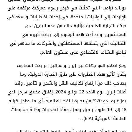
دونالد ترامب، التي تمثّلت في فرض رسوم جمركية مرتفعة على
الواردات إلى الولايات المتحدة، في إحداث اضطرابات واسعة في
حركة التجارة العالمية وإثارة حالة من عدم اليقين لدى
المستثمرين. وقد أدت هذه الرسوم إلى زيادة كبيرة في
التكاليف التي يتحمّلها المستهلكون والشركات، ما ساهم في
تباطؤ النشاط الاقتصادي على مستوى العالم.
ومع اندلاع المواجهات بين إيران وإسرائيل، تزايدت المخاوف
بشأن تأثير هذه التطورات على طرق التجارة الدولية، وما
يصاحب ذلك من ارتفاع تكاليف النقل والشحن والتأمين. وقد
أعلنت إيران، يوم الأحد 22 يونيو 2024، إغلاق مضيق هرمز الذي
يمرّ عبره نحو 20% من تجارة النفط العالمية، أي ما يعادل قرابة
18 إلى 19 مليون برميل يوميًا، وفقًا لتقديرات وكالة معلومات
الطاقة الأمريكية (EIA). .
ومن المرجّح أن يؤدي ارتفاع أسعار النفط الناتج عن ذلك إلى