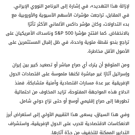
لإزالة هذا التهديد»، في إشارة إلى البرنامج النووي الإيراني.
في المقابل، تراجعت مؤشرات الأسهم الآسيوية والأوروبية مع
بدء التداولات، وكان مؤشر داكس الألماني الأكثر تأثرًا
بالانخفاض. كما افتتح مؤشرا S&P 500 وناسداك الأمريكيان على
تراجع بنحو نقطة مئوية واحدة، في ظل إقبال المستثمرين على
الأصول الأقل مخاطرة.
ومن المتوقع أن يترك أي صراع مباشر أو تصعيد كبير بين إيران
وإسرائيل آثارًا غير مباشرة لكنها ملموسة على اقتصادات الدول
الإفريقية عبر عدة مسارات اقتصادية وأمنية متشابكة. فمنذ
اندلاع هذه المواجهة المفتوحة، تزايد المخاوف من احتمالية
تطورها إلى صراع إقليمي أوسع أو حتى نزاع دولي شامل.
وفي هذا السياق، يسعى هذا التقييم الأولي إلى استعراض أبرز
الانعكاسات الاقتصادية للحرب على الدول الإفريقية، واستشراف
التدابير الممكنة للتخفيف من حدّة آثارها.