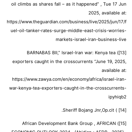
oil climbs as shares fall – as it happened” , Tue 17 Jun
2025, available at:
https://www.theguardian.com/business/live/2025/jun/17/f
uel-oil-tanker-rates-surge-middle-east-crisis-worries-
markets-israel-iran-business-live
[13]) BARNABAS BII,” Israel-Iran war: Kenya tea
exporters caught in the crosscurrents “June 19, 2025,
available at:
https://www.zawya.com/en/economy/africa/israel-iran-
war-kenya-tea-exporters-caught-in-the-crosscurrents-
ipyhiqb2
[14] ) Sheriff Bojang Jnr,Op.cit.
[15]) African Development Bank Group , AFRICAN