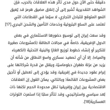
دقيقة حتى الآن حول مدى تأثر هذه العلاقات بالحرب، فإن
الشواهد التقديرية تُشير إلى أن إغلاق مضيق هرمز قد يُعيق
النمو المتوقع للتبادل التجاري، لا سيّما في القطاعات التي
تعتمد على السلع البترولية وخدمات التأمين والشحن البحري.[17]
وقد سعت إيران إلى توسيع حضورها الاستثماري في بعض
الدول الإفريقية، خاصةً في مجالات الطاقة (كمشروعات صغيرة
للتكرير أو إنشاء خطوط توزيع الغاز) والبنية التحتية (الكهرباء
والمياه). إلا أن أي تصعيد عسكري واسع النطاق من شأنه أن
يزيد من عزلة طهران دبلوماسيًا، ويقلل من قدرة شركاتها على
إبرام عقود جديدة في إفريقيا، وقد يؤدي إلى تعطيل أو تأجيل
بعض المشروعات القائمة؛ وبالتالي، يمكن القول إن العلاقات
الاقتصادية بين إيران وإفريقيا تظل محدودة الحجم لكنها ذات
بُعد سياسي واستراتيجي، وقد تتأثر سلبًا إذا استمرت التوترات
العسكرية[18].