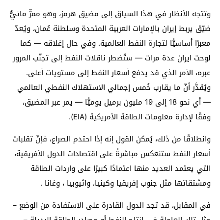
وتتجه الأنظار في هذا السياق إلى مضيق هرمز، وهو ممرٌّ مائيٌّ
ضيّق يربط إيران بالإمارات العربية المتحدة وسلطنة عُمان، ويُعدّ
معبرًا أساسيًّا لتجارة النفط العالمية. وفي حال إغلاقه — كما
لوحت ايران عدة مرات — ستُضطر ناقلات النفط إلى تجنّب المرور
عبره، الأمر الذي قد يدفع أسعار النفط إلى مستويات أعلى.
ويُقدَّر أنّ ما يقارب خُمس إجمالي الاستهلاك النفطي العالمي
— أي نحو 18 إلى 19 مليون برميل يوميًّا — يمر عبر المضيق،
وفقًا لإدارة معلومات الطاقة الأمريكية (EIA).
وانطلاقًا من ذلك، يُمكن القول إنه إذا احتدم الصراع، فإنّ تقلبات
أسعار النفط ستنعكس مباشرةً على اقتصادات الدول الأفريقية،
التي يعتمد العديد منها اعتمادًا كبيرًا على واردات الطاقة
ومشتقاتها مثل جنوب إفريقيا وكينيا، واثيوبيا ، وغانا .
في المقابل، قد تجد الدول القادرة على الاستفادة من الوضع –
مثل تلك العاملة في إنتاج النفط أو مصادر الطاقة البديلة –