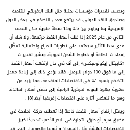
وبحسب تقديرات مؤسسات بحثية مثل البنك الإفريقي للتنمية
وصندوق النقد الدولي، قد يرتفع معدل التضخم في بعض الدول
الإفريقية بما يتراوح بين 0.5 و1.5 نقطة مئوية خلال النصف
الثاني من عام 2025 إذا ظلت أسعار النفط مرتفعة. ولا شك أن
مدى هذا التأثير سيعتمد على تطورات الصراع واحتمالية تعطُّل
إمدادات الطاقة أو خطوط الشحن الحيوية. وتشير تقديرات
«كابيتال إيكونوميكس» إلى أنه في حال ارتفعت أسعار النفط
إلى ما فوق 100 دولار للبرميل، فقد يؤدي ذلك إلى زيادة معدل
التضخم بنسبة 1% في الاقتصادات المتقدمة، مما يزيد من
صعوبة جهود البنوك المركزية الرامية إلى خفض أسعار الفائدة.
وهو ما تنعكس أثاره على اقتصادات إفريقيا أيضا[8] .
ويمثل ارتفاع أسعار النفط، خاصة إذا تعطلت حركة الملاحة في
مضيق هرمز أو طرق التجارة في البحر الأحمر، تهديدًا كبيرًا
للاقتصادات الهشة مثل: السودان وإثيوبيا والصومال، التي قد