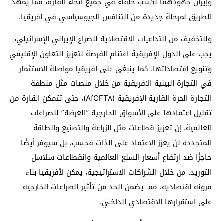
وإيران جهودهما لكسب حلفاء في جميع أنحاء القارة، مما يُمهّد
الطريق لمرحلة جديدة من التنافس الجيوسياسي في إفريقيا.
وللتخفيف من التداعيات الاقتصادية للصراع الإيراني الإسرائيلي،
يجب على الدول الإفريقية اغتنام الفرصة لتعزيز التعاون الإقليمي
وتنويع اقتصاداتها. كما ينبغي على إفريقيا مواصلة الاستثمار
في التجارة البينية الإفريقية من خلال منصات مثل منطقة
التجارة الحرة القارية الإفريقية (AfCFTA)، حتى تتمكن القارة من
تقليل اعتمادها على الأسواق الخارجية “العرضة” للصراعات
العالمية. إن تعزيز قطاعات مثل الزراعة والتصنيع والطاقة
المتجددة لن يعزز الاعتماد على الذات فحسب، بل سيوفر أيضًا
حاجزًا ضد ارتفاع أسعار السلع العالمية وانقطاعات سلاسل
التوريد. من خلال الشراكات الاستراتيجية، يمكن لأفريقيا بناء
مرونة اقتصادية، مما يضمن الحد من تأثير الصراعات الخارجية
على استقرارها الاقتصادي الداخلي.