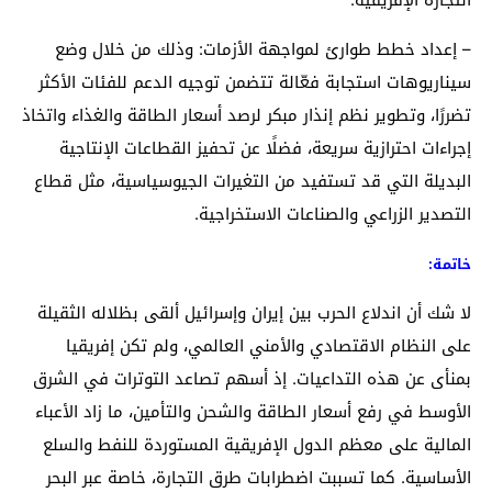
– إعداد خطط طوارئ لمواجهة الأزمات: وذلك من خلال وضع
سيناريوهات استجابة فعّالة تتضمن توجيه الدعم للفئات الأكثر
تضررًا، وتطوير نظم إنذار مبكر لرصد أسعار الطاقة والغذاء واتخاذ
إجراءات احترازية سريعة، فضلًا عن تحفيز القطاعات الإنتاجية
البديلة التي قد تستفيد من التغيرات الجيوسياسية، مثل قطاع
التصدير الزراعي والصناعات الاستخراجية.
خاتمة:
لا شك أن اندلاع الحرب بين إيران وإسرائيل ألقى بظلاله الثقيلة
على النظام الاقتصادي والأمني العالمي، ولم تكن إفريقيا
بمنأى عن هذه التداعيات. إذ أسهم تصاعد التوترات في الشرق
الأوسط في رفع أسعار الطاقة والشحن والتأمين، ما زاد الأعباء
المالية على معظم الدول الإفريقية المستوردة للنفط والسلع
الأساسية. كما تسببت اضطرابات طرق التجارة، خاصة عبر البحر