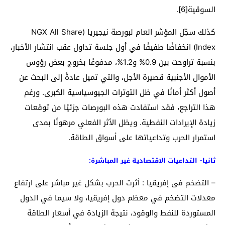
السوقية[6].
كذلك سجّل المؤشر العام لبورصة نيجيريا (NGX All Share
Index) انخفاضًا طفيفًا في أول جلسة تداول عقب انتشار الأخبار،
بنسبة تراوحت بين 0.9% و1.2%، مدفوعًا بخروج بعض رؤوس
الأموال الأجنبية قصيرة الأجل، والتي تميل عادةً إلى البحث عن
أصول أكثر أمانًا في ظل التوترات الجيوسياسية الكبرى. ورغم
هذا التراجع، فقد استفادت هذه البورصات جزئيًا من توقعات
زيادة الإيرادات النفطية. ويظل الأثر الفعلي مرهونًا بمدى
استمرار الحرب وتداعياتها على أسواق الطاقة.
ثانيا- التداعيات الاقتصادية غير المباشرة:
– التضخم فى إفريقيا : أثرت الحرب بشكل غير مباشر على ارتفاع
معدلات التضخم في معظم دول إفريقيا، ولا سيما في الدول
المستوردة للنفط والوقود، نتيجة الزيادة في أسعار الطاقة