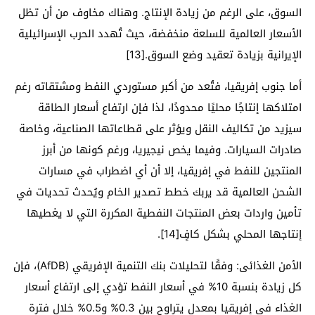
السوق، على الرغم من زيادة الإنتاج. وهناك مخاوف من أن تظل
الأسعار العالمية للسلعة منخفضة، حيث تُهدد الحرب الإسرائيلية
الإيرانية بزيادة تعقيد وضع السوق.[13]
أما جنوب إفريقيا، فتُعد من أكبر مستوردي النفط ومشتقاته رغم
امتلاكها إنتاجًا محليًا محدودًا، لذا فإن ارتفاع أسعار الطاقة
سيزيد من تكاليف النقل ويؤثر على قطاعاتها الصناعية، وخاصة
صادرات السيارات. وفيما يخص نيجيريا، ورغم كونها من أبرز
المنتجين للنفط في إفريقيا، إلا أن أي اضطراب في مسارات
الشحن العالمية قد يربك خطط تصدير الخام ويُحدث تحديات في
تأمين واردات بعض المنتجات النفطية المكررة التي لا يغطيها
إنتاجها المحلي بشكل كافٍ[14].
الأمن الغذائى: وفقًا لتحليلات بنك التنمية الإفريقي (AfDB)، فإن
كل زيادة بنسبة 10% في أسعار النفط تؤدي إلى ارتفاع أسعار
الغذاء في إفريقيا بمعدل يتراوح بين 0.3% و0.5% خلال فترة