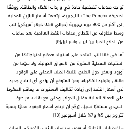
تواجه صدمات تضخمية حادة في واردات الغذاء والطاقة. ووفقًا
لصحيفة «The Punch» النيجيرية، ارتفعت أسعار البنزين المحلية
إلى أكثر من 900 نيرة نيجيرية (حوالي 0.58 دولار أمريكي) للتر،
وسط مخاوف من انقطاع إمدادات النفط العالمية بعد ساعات
من اندلاع الصرا بين ايران واسرائيل[9].
أما في غانا التى تعتمد على استيراد معظم احتياجاتها من
المنتجات النفطية المكررة من الأسواق الدولية، ولا سيّما من
أوروبا وبعض دول الخليج، لتلبية الطلب المحلي على الوقود
والنقل وتوليد الكهرباء. ومن المتوقع أن يؤدي أي ارتفاع جديد
في أسعار النفط إلى زيادة تكاليف الاستيراد، ما يفاقم الضغوط
على العملة الغانية مقابل الدولار. وحتى مع بقاء سعر صرف
السيدي مستقرًا نسبيًا، يُرجّح أن ترتفع أسعار الوقود محليًا بنسبة
تتراوح بين 5% و7% خلال أسبوعين[10] .
– اضطرابات التجارة: أسهمت سياسات الرئيس الأمريكي السابق