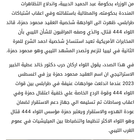
من الوزراء بحكومة عبد الحميد الدبيبة، واندلاع التظاهرات
المنددة بحكومته، والمطالبة باستقالته وفي اعقاب اشتباكات
طرابلس، ظهرت الى الواجهة شخصية العقيد محمود حمزة، قائد
اللواء 444 قتال، والذي وصفه المراقبون للشأن الليبي بأن
المخابرات الأمريكية تعيد استنساخ شخصية احمد الشرع للمرة
الثانية في ليبيا لتزعم وتصدر المشهد الليبي وهو محمود حمزة.
في هذا الصدد، يقول اللواء اركان حرب دكتور خالد عطية الخبير
الاستراتيجي ان اسم العقيد محمود حمزة برز في اغسطس
2023 عندما اندلعت مواجهات عنيفة في طرابلس بين قوات
اللواء 444 وقوة الردع الخاصة علي خلفية اعتقال حمزة وفي
اعقاب وساطات تم تسليمه الي جهاز دعم الاستقرار لضمان
عودة الهدوء والاستقرار ويعتبر حمزة مؤسس اللواء 444 قتال
وهو اللواء الاكثر تنظيما واتنضباطا بين الميليشيات في عموم
الغرب الليبي.