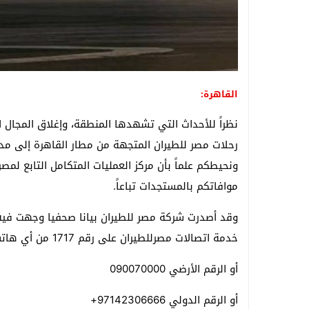
القاهرة:
نظراً للأحداث التي تشهدها المنطقة، وإغلاق المجال 
رحلات مصر للطيران المتجهة من مطار القاهرة إلى مدن
ونحيطكم علماً بأن مركز العمليات المتكامل التابع لمص
موافاتكم بالمستجدات تباعاً.
وقد أصدرت شركة مصر للطيران بيانا صحفيا وجهت فيه 
خدمة اتصالات مصرللطيران على رقم 1717 من أي هاتف محمول داخل مصر، أو أي من الأرقام التالية:
أو الرقم الأرضي 090070000
أو الرقم الدولي 97142306666+