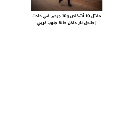
افت
مقتل 10 أشخاص و10 جرحى في حادث
إطلاق نار داخل حانة جنوب غربي
جوهانسبرج