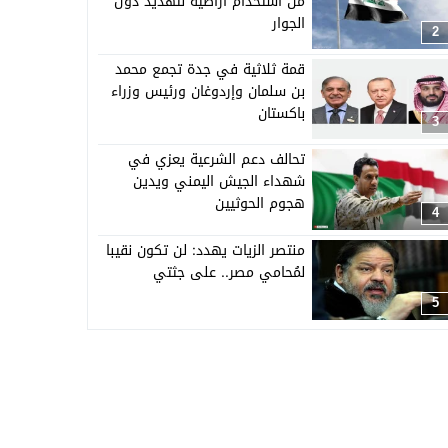
من استخدام أراضيه لتهديد دول
الجوار
2
قمة ثلاثية في جدة تجمع محمد
بن سلمان وإردوغان ورئيس وزراء
باكستان
3
تحالف دعم الشرعية يعزي في
شهداء الجيش اليمني ويدين
هجوم الحوثيين
4
منتصر الزيات يهدد: لن تكون نقيبا
لمُحامي مصر.. على جثتي
5