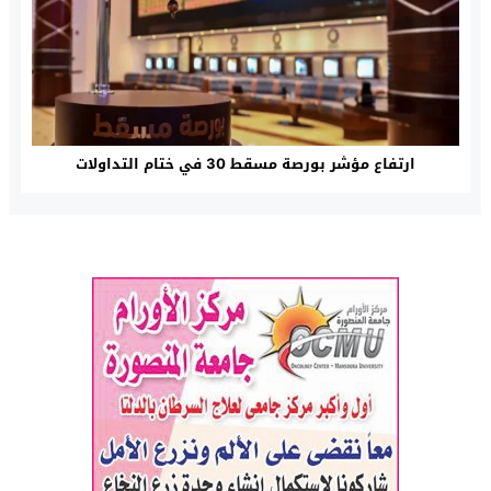
ارتفاع مؤشر بورصة مسقط 30 في ختام التداولات