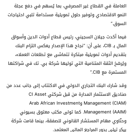
العاملة في القطاع غير المصرفي، بما يُسهم في دفع عجلة
النمو الاقتصادي وتوفير حلول تمويلية مستدامة تلبي احتياجات
السوق.”
فيما أكدت جيلان السجيني، رئيس قطاع أدوات الدين وأسواق
المال بـ CIB، على أن: “نجاح هذا الإصدار يعكس التزام البنك
بتقديم أدوات تمويلية مبتكرة تتماشى مع تطلعات العملاء،
ويُرسّخ الثقة المتنامية التي توليها شركة بي. تك في شراكتها
المستمرة مع CIB.”
وقد شارك البنك التجاري الدولي في الاكتتاب إلى جانب عدد من
صناديق الاستثمار المدارة من قبل شركتي CI Asset
Management (CIAM) وArab African Investment
Management (AAIM). كما تولى مكتب معتوق بسيوني
وحنّاوي مهام المستشار القانوني للصفقة، بينما قامت شركة
بيكر تيلي بدور المراجع المالي المعتمد.