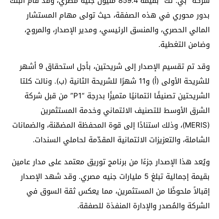
شركة “بي. تك” بقيمة 859.4 مليون جنيه مصري، وقد قام البنك
بدور محوري في هذه الصفقة، حيث تولى مهام المستشار
المالي الحصري، والمنسق الرئيسي، ومدير الإصدار، والمروج،
وضامن التغطية.
وقد تم تقسيم الإصدار إلى شريحتين، بأجل استحقاق 9 أشهر
للشريحة الأولى (أ) و11 شهرًا للشريحة الثانية (ب). ونالت كلتا
الشريحتين تصنيفًا ائتمانيًا متميزًا بدرجة “P1” من قبل شركة
الشرق الأوسط للتصنيف الائتماني وخدمة المستثمرين
(MERIS)، وذلك استنادًا إلى قوة المحفظة المضمّنة، والضمانات
الشاملة، والتعزيزات الائتمانية المقدّمة لحاملي السندات.
ويُعد هذا الإصدار جزءًا من برنامج توريق معتمد على مدار عامين
بقيمة إجمالية تبلغ 5 مليارات جنيه مصري. وقد شهد الإصدار
إقبالاً ملحوظًا من المستثمرين، مما يعكس ثقة السوق في
الشركة والمُصدر والإدارة المنفذة للصفقة.