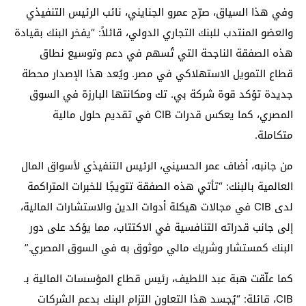
وفي هذا السياق، صرّح عمرو الجنايني، نائب الرئيس التنفيذي
والعضو المنتدب للبنك التجاري الدولي، قائلاً: “يفخر البنك بقيادة
هذه الصفقة الناجحة التي تُسهم في دعم وتوسيع نطاق
قطاع التمويل الاستهلاكي في مصر. ويُعد هذا الإصدار محطة
جديدة تؤكد قوة شركة بي. تك ومكانتها البارزة في السوق
المصري، كما يعكس قدرات CIB في تقديم حلول مالية
متكاملة.
من جانبه، أضاف عمر الحسيني، الرئيس التنفيذي لأسواق المال
العالمية بالبنك: “تأتي هذه الصفقة تتويجًا للخبرات المتراكمة
لدى CIB في مجالات هيكلة أدوات الدين والاستشارات المالية،
إلى جانب قدراته التنافسية في الاكتتاب، مما يؤكد على دور
البنك كمستشار وشريك مالي موثوق به في السوق المصري.”
كما علّقت هبة عبد اللطيف، رئيس قطاع المؤسسات المالية بـ
CIB، قائلة: “يُجسد هذا التعاون التزام البنك بدعم الشركات