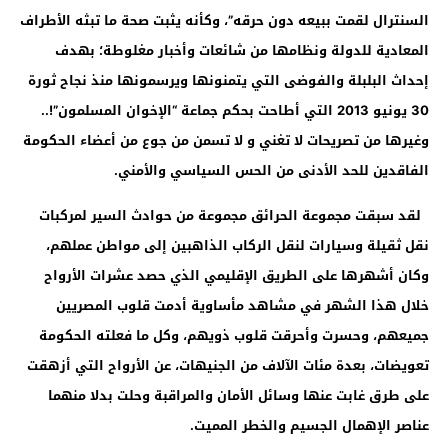
السنترال لقمت ببيعه دون حرقه”، وكأنه يثبت صحة ما تبثه الأطراف
المعادية للدولة ونظامها من شائعات وأخبار مغلوطة؛ بهدف
إحداث البلبلة والفوضى التي يتمنونها ويرسمونها منذ نجاح ثورة
30 يونيو 2013 التي أطاحت بحكم جماعة “الإخوان المسلمون”!..
وغيرها من تصريحات لا تغني و لا تسمن من جوع من أعضاء الحكومة
الفاقدين للحد الأدنى من الحس السياسي والأمني.
لقد سبقت مجموعة الحرائق مجموعة من حوادث السير لمركبات
نقل ثقيلة وسيارات لنقل الركاب الذاهبين إلى مواطن عملهم،
وكان أشهرها على الطريق الإقليمي الذي حصد عشرات الأرواح
خلال هذا الشهر في مشاهد مأساوية أدمت قلوب المصريين
جميعهم، وحسرت وأحرقت قلوب ذويهم، وكل ما فعلته الحكومة
تعويضات، بعدة مئات الآلاف من الجنيهات، عن الأرواح التي أزهقت
على طرق غابت عنها وسائل الأمان والمراقبة وحلت بدلا منهما
عناصر الإهمال الجسيم والخطر المميت.