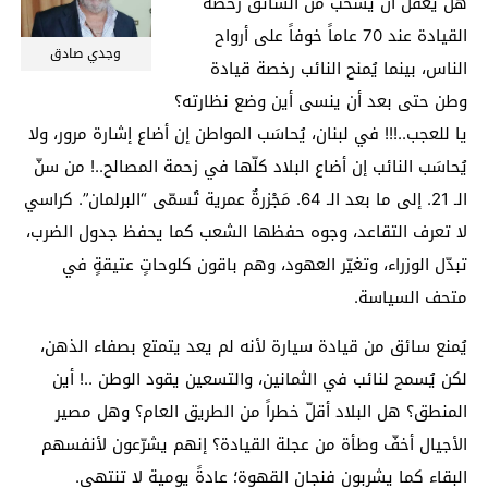
هل يُعقل أن يُسحب من السائق رخصة
القيادة عند 70 عاماً خوفاً على أرواح
وجدي صادق
الناس، بينما يُمنح النائب رخصة قيادة
وطن حتى بعد أن ينسى أين وضع نظارته؟
يا للعجب..!!! في لبنان، يُحاسَب المواطن إن أضاع إشارة مرور، ولا
يُحاسَب النائب إن أضاع البلاد كلّها في زحمة المصالح..! من سنّ
الـ 21. إلى ما بعد الـ 64. مَجْزرةٌ عمرية تُسمّى “البرلمان”. كراسي
لا تعرف التقاعد، وجوه حفظها الشعب كما يحفظ جدول الضرب،
تبدّل الوزراء، وتغيّر العهود، وهم باقون كلوحاتٍ عتيقةٍ في
متحف السياسة.
يُمنع سائق من قيادة سيارة لأنه لم يعد يتمتع بصفاء الذهن،
لكن يُسمح لنائب في الثمانين، والتسعين يقود الوطن ..! أين
المنطق؟ هل البلاد أقلّ خطراً من الطريق العام؟ وهل مصير
الأجيال أخفّ وطأة من عجلة القيادة؟ إنهم يشرّعون لأنفسهم
البقاء كما يشربون فنجان القهوة؛ عادةً يومية لا تنتهي.