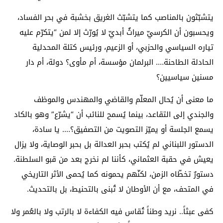
يتشبّثون بالمناصب كما يتشبّث الغريق بخشبة في بحر الفساد،
ويحسبون أن الكرسيّ ميراثٌ أبديّ لا يُورّث إلا لمن “يتكرّم عليه
تياره السياسي والحزبي، أو الزعيم، ورئيس كتلة المحدلية
الحادلة الطاحنة…. البرلمان مؤسسة، أم مأوى؟ دولة، أم دار
مسنين سياسيين؟
ما معنى أن يُحال المعلّم والقاضي والمهندس والموظف
والجندي إلى التقاعد، بينما يُسمح للنائب أن “يشرّع” وهو بالكاد
يسمع الجلسة أو يميّز التصويت من التصفيق؟…. يا سادة،
الدستور اللبناني لم يُكتب بحبر العدالة بل بحبر الوصاية، ولا يزال
يعيش في حقبة العثماني، كأننا لم نخرج بعد من قبو السلطنة.
دستورٌ تخطّاه الزمن، لكنّهم يحمونه كما يُحمى الأثر التاريخي
في المتحف، مع أن الأوطان لا تُبنى بالتحنيط، بل بالتحديث.
كفى عبثاً.. نريد وطناً تُقاس فيه الكفاءة لا بالرتب ولا بالعُمر ولا