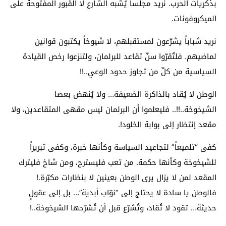
بذكريات الحرب. نريد مجلساً يُشبه الشارع لا القبور المفتوحة على
الميكروفونات.
نريد شباباً يشرّعون لمستقبلهم، لا شيوخاً يكتبون قوانين
لماضيهم. فلتُقرّوا سنّ تقاعد للبرلمان، ولتنزعوا رخص القيادة
السياسية من كلّ من تجاوز حدود الوعي..!!
الوطن لا يُقاد بالذاكرة الضعيفة… ولا يُنهض بعصا
الشيخوخة..!!.. فليعلموا أن البرلمان ليس مقهى المتقاعدين، ولا
مقعد إنتظار إلى بوابة الخلود!.
كفى “تلميعاً” لتجاعيد السياسة وكأنها خبرة، وكفى تبريراً
للشيخوخة وكأنها حكمة. من تعب فليسترح، ومن شاخ فليترك
المقعد لمن لا يزال يرى الوطن بعينين لا بنظارات مكبّرة.!
فالوطن يا سادة لا يحتاج إلى “نوّاب أبدية”… بل إلى عقولٍ
حديثة… تقود لا تُقاد، وتُشرّع قبل أن تُشرّحها الشيخوخة..!