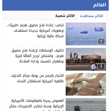
العالم
الأكثر شعبية
الأكثر مشاهدة
ترامب: إعادة فتح مضيق هرمز «قريبًا»..
وعقوبات أمريكية جديدة تستهدف
شبكة مالية إيرانية
1
تكثيف الوساطات لإعادة فتح مضيق
هرمز.. واشنطن ترجح اتفاقًا قريبًا
وطهران تتمسك بإدارة الملاحة
2
الاتجار بالبشر من بوابة مراكز التدليك..
ظاهرة أمريكية لاستغلال النساء
3
الغموض يحيط بالمفاوضات الأمريكية
الإيرانية وسط تضارب التصريحات بشأن