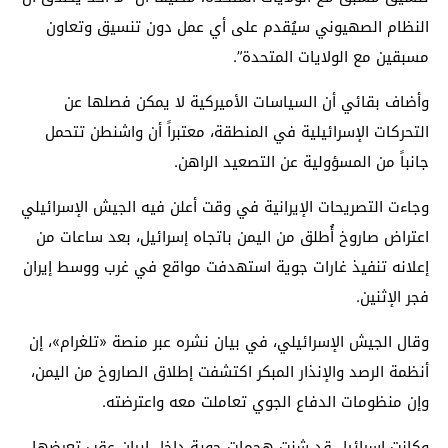
النظام الصهيوني سيُقدم على أي عمل دون تنسيق وتعاون
مسبقين مع الولايات المتحدة”.
وأضاف بقائي أن السياسات الأميركية لا يمكن فصلها عن
التحركات الإسرائيلية في المنطقة، معتبراً أن واشنطن تتحمل
جانباً من المسؤولية عن التصعيد الراهن.
وجاءت التصريحات الإيرانية في وقت أعلن فيه
الجيش الإسرائيلي
اعتراض صاروخ أُطلق من اليمن باتجاه إسرائيل، بعد ساعات من
إعلانه تنفيذ غارات جوية استهدفت مواقع في غرب ووسط إيران
فجر الإثنين.
وقال الجيش الإسرائيلي، في بيان نشره عبر منصة «تلغرام»، إن
أنظمة الرصد والإنذار المبكر اكتشفت إطلاق الصاروخ من اليمن،
وإن منظومات الدفاع الجوي تعاملت معه واعترضته.
وكانت إسرائيل قد شنت هجمات جوية داخل إيران عقب تعرضها،