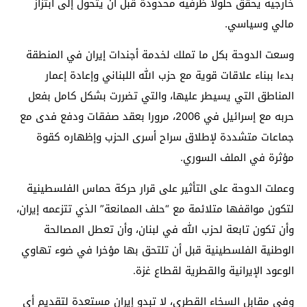
خارجية يحقق حلولا ظرفية محدودة قبل أن يتحول إلى ابتزاز
مالي وسياسي.
وسعت الدوحة بكل ما تملك لخدمة أجندات إيران في المنطقة
بدءا ببناء علاقات قوية مع حزب الله اللبناني وإعادة إعمار
المناطق التي يسيطر عليها، والتي تضررت بشكل كامل بفعل
حربه مع إسرائيل في 2006، مرورا بعقد صفقات ودفع فدى مع
جماعات متشددة لإطلاق سراح أسرى الحزب وإظهاره كقوة
مؤثرة في الملف السوري.
وعملت الدوحة على التأثير على قرار حركة حماس الفلسطينية
لتكون مواقفها متلائمة مع “حلف الممانعة” الذي تتزعمه إيران،
وأن تكون تابعة لحزب الله في لبنان، وأن تعطل المصالحة
الوطنية الفلسطينية قبل أن تلتحق بها مؤخرا في ضوء تهاوي
الوعود الإيرانية والقطرية لقطاع غزة.
وفي مقابل السخاء القطري، لا تبدو إيران مستعدة لتقديم أي